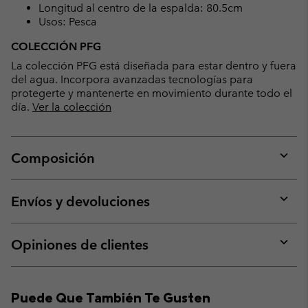
Longitud al centro de la espalda: 80.5cm
Usos: Pesca
COLECCIÓN PFG
La colección PFG está diseñada para estar dentro y fuera
del agua. Incorpora avanzadas tecnologías para
protegerte y mantenerte en movimiento durante todo el
día.
Ver la colección
Composición
Expan
or
collap
Envíos y devoluciones
sectio
Expan
or
collap
Opiniones de clientes
sectio
Expan
or
collap
Puede Que También Te Gusten
sectio