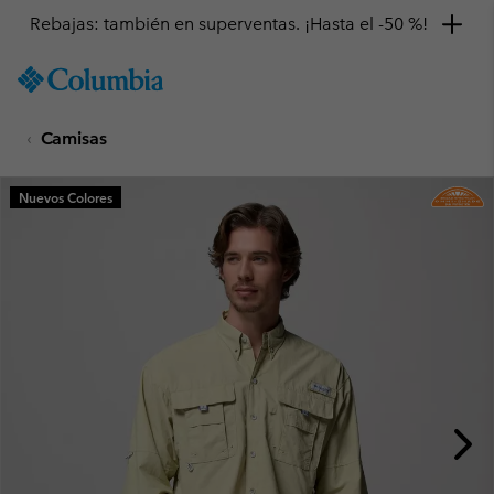
Rebajas: también en superventas. ¡Hasta el -50 %!
SKIP
Columbia
TO
Sportswear
CONTENT
Camisas
SKIP
TO
MAIN
Nuevos Colores
NAV
SKIP
TO
SEARCH