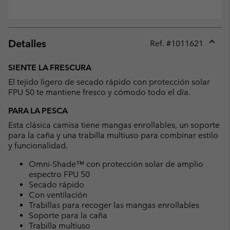
Detalles
Ref. #
1011621
Expan
or
SIENTE LA FRESCURA
collap
El tejido ligero de secado rápido con protección solar
sectio
FPU 50 te mantiene fresco y cómodo todo el día.
PARA LA PESCA
Esta clásica camisa tiene mangas enrollables, un soporte
para la caña y una trabilla multiuso para combinar estilo
y funcionalidad.
Omni-Shade™ con protección solar de amplio
espectro FPU 50
Secado rápido
Con ventilación
Trabillas para recoger las mangas enrollables
Soporte para la caña
Trabilla multiuso