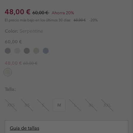
Sale price:
Regular price:
48,00 €
60,00 €
Ahorra 20%
El precio más bajo en los últimos 30 días:
60,00 €
-20%
Color:
Serpentine
60,00 €
Regular price:
Sale price:
48,00 €
60,00 €
Talla:
XXS
XS
S
M
L
XL
XXL
Guía de tallas