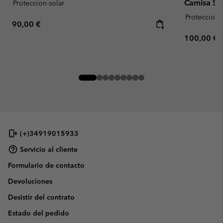
Camisa Sil
Proteccion solar
Proteccion 
Regular price:
90,00 €
Regular pr
100,00 €
(+)34919015933
Servicio al cliente
Formulario de contacto
Devoluciones
Desistir del contrato
Estado del pedido