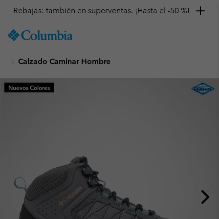
Rebajas: también en superventas. ¡Hasta el -50 %!
SKIP
Columbia
TO
Sportswear
CONTENT
Calzado Caminar Hombre
SKIP
TO
MAIN
Nuevos Colores
NAV
SKIP
TO
SEARCH