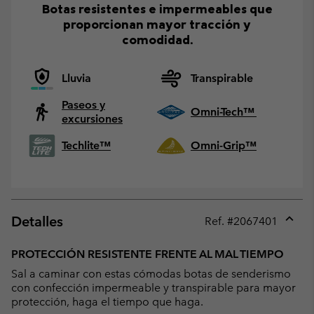
Botas resistentes e impermeables que
proporcionan mayor tracción y
comodidad.
Lluvia
Transpirable
Paseos y
Omni-Tech™
excursiones
Techlite™
Omni-Grip™
Detalles
Ref. #
2067401
Expan
or
PROTECCIÓN RESISTENTE FRENTE AL MAL TIEMPO
collap
Sal a caminar con estas cómodas botas de senderismo
sectio
con confección impermeable y transpirable para mayor
protección, haga el tiempo que haga.