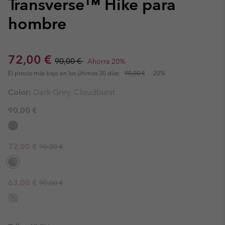
Transverse™ Hike para
hombre
Sale price:
Regular price:
72,00 €
90,00 €
Ahorra 20%
El precio más bajo en los últimos 30 días:
90,00 €
-20%
Color:
Dark Grey, Cloudburst
90,00 €
Regular price:
Sale price:
72,00 €
90,00 €
Regular price:
Sale price:
63,00 €
90,00 €