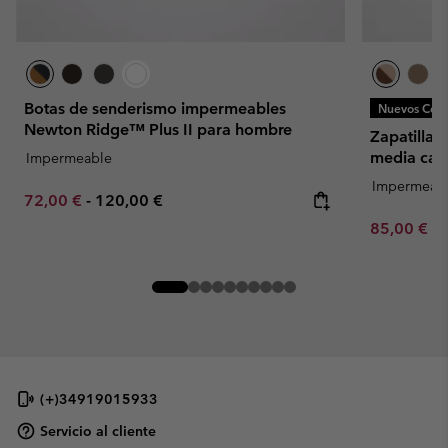
Botas de senderismo impermeables
Nuevos Colo
Newton Ridge™ Plus II para hombre
Zapatillas
media cañ
Impermeable
Impermeab
Minimum sale price:
Maximum price:
72,00 €
-
120,00 €
Minimum sa
85,00 €
-
(+)34919015933
Servicio al cliente