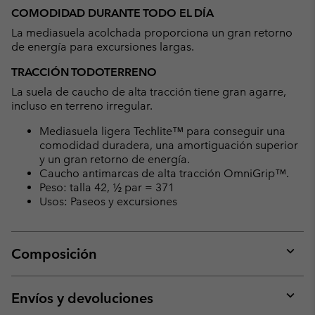
COMODIDAD DURANTE TODO EL DÍA
La mediasuela acolchada proporciona un gran retorno
de energía para excursiones largas.
TRACCIÓN TODOTERRENO
La suela de caucho de alta tracción tiene gran agarre,
incluso en terreno irregular.
Mediasuela ligera Techlite™ para conseguir una
comodidad duradera, una amortiguación superior
y un gran retorno de energía.
Caucho antimarcas de alta tracción OmniGrip™.
Peso: talla 42, ½ par = 371
Usos: Paseos y excursiones
Composición
Expan
or
collap
Envíos y devoluciones
sectio
Expan