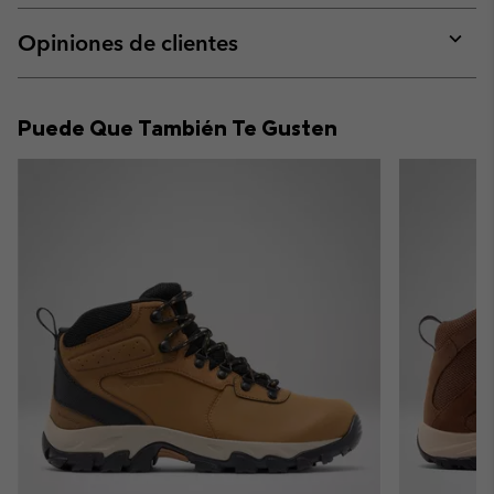
or
collap
Opiniones de clientes
sectio
Expan
or
collap
Puede Que También Te Gusten
sectio