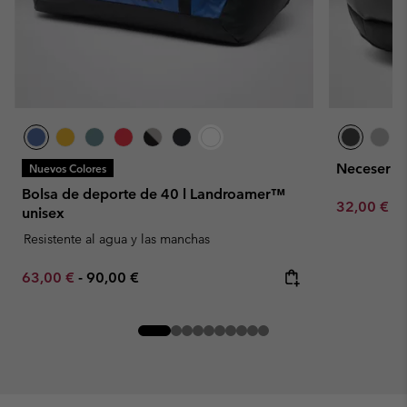
Neceser u
Nuevos Colores
Bolsa de deporte de 40 l Landroamer™
Minimum sa
32,00 €
-
unisex
Resistente al agua y las manchas
Minimum sale price:
Maximum price:
63,00 €
-
90,00 €