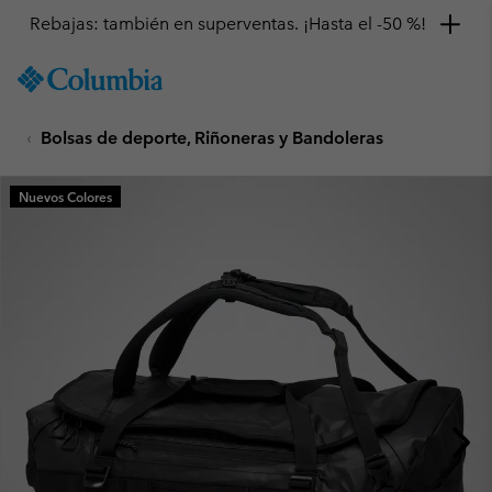
Rebajas: también en superventas. ¡Hasta el -50 %!
SKIP
Columbia
TO
Sportswear
CONTENT
Bolsas de deporte, Riñoneras y Bandoleras
SKIP
TO
MAIN
Nuevos Colores
NAV
SKIP
TO
SEARCH