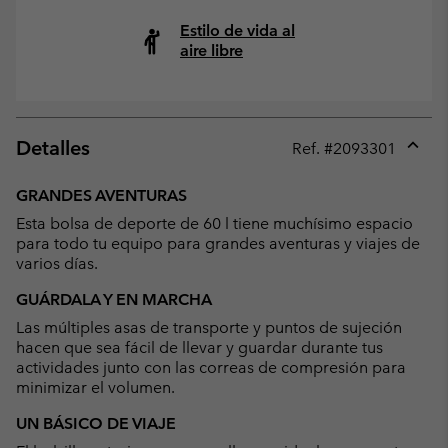
Estilo de vida al
aire libre
Detalles
Ref. #
2093301
Expan
or
GRANDES AVENTURAS
collap
Esta bolsa de deporte de 60 l tiene muchísimo espacio
sectio
para todo tu equipo para grandes aventuras y viajes de
varios días.
GUÁRDALA Y EN MARCHA
Las múltiples asas de transporte y puntos de sujeción
hacen que sea fácil de llevar y guardar durante tus
actividades junto con las correas de compresión para
minimizar el volumen.
UN BÁSICO DE VIAJE