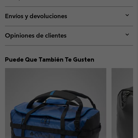
Expan
or
collap
Envíos y devoluciones
sectio
Expan
or
collap
Opiniones de clientes
sectio
Expan
or
collap
Puede Que También Te Gusten
sectio