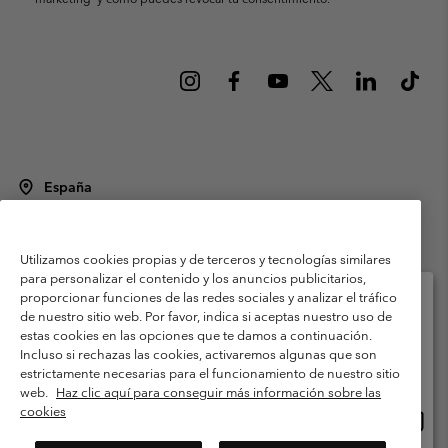
España
©
2026
Columbia Sportswear Spain S.L.U. Avenida del Doctor Arce, 14,
28002 Madrid, España. Todos los derechos reservados.
Utilizamos cookies propias y de terceros y tecnologías similares
Condiciones de uso
Terminos de Venta
Garantía
para personalizar el contenido y los anuncios publicitarios,
Política de Privacidad
proporcionar funciones de las redes sociales y analizar el tráfico
de nuestro sitio web. Por favor, indica si aceptas nuestro uso de
Términos y condiciones del programa de miembros
estas cookies en las opciones que te damos a continuación.
Selecciona tu país e idioma envío
Incluso si rechazas las cookies, activaremos algunas que son
Términos De Uso Del Contenido Generado Por Los Usuarios
Compras en línea disponibles
estrictamente necesarias para el funcionamiento de nuestro sitio
Impressum
Cookies
Public CBCR
web.
Haz clic aquí para conseguir más información sobre las
cookies
Comp
United States
en
Servicio al cliente: Lu. - Vi. de 9:00 a 13:00 y de 14:00 a 18:00