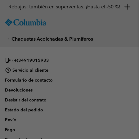
Rebajas: también en superventas. ¡Hasta el -50 %!
SKIP
Columbia
TO
Sportswear
CONTENT
Chaquetas Acolchadas & Plumíferos
SKIP
TO
MAIN
NAV
(+)34919015933
SKIP
Servicio al cliente
TO
Formulario de contacto
SEARCH
Devoluciones
Desistir del contrato
Estado del pedido
Envío
Pago