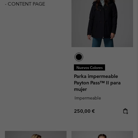
- CONTENT PAGE
Nuevos Colores
Parka impermeable
Payton Pass™ II para
mujer
Impermeable
Regular price:
250,00 €