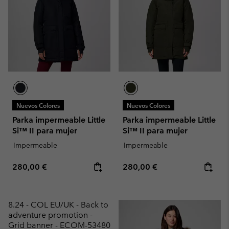
Nuevos Colores
Nuevos Colores
Parka impermeable Little
Parka impermeable Little
Si™ II para mujer
Si™ II para mujer
Impermeable
Impermeable
Regular price:
Regular price:
280,00 €
280,00 €
8.24 - COL EU/UK - Back to
adventure promotion -
Grid banner - ECOM-53480