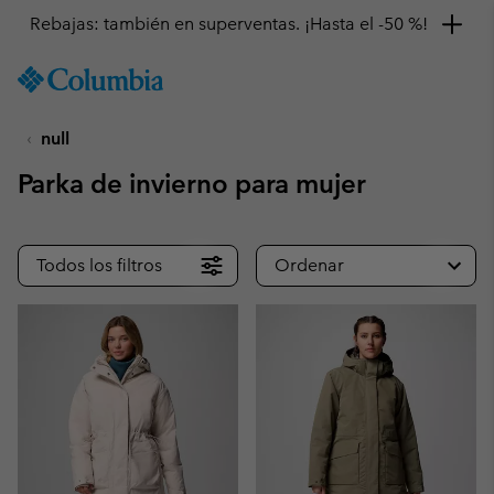
SKIP
Columbia
TO
Sportswear
CONTENT
null
SKIP
TO
Parka de invierno para mujer
MAIN
NAV
SKIP
Todos los filtros
Ordenar
TO
SEARCH