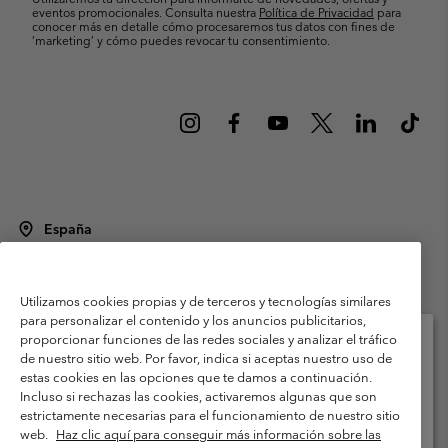
eventos promocionales. Consulta nuestra
Política de Privacidad
para
conocer más en detalle cómo procesaremos tus datos con fines de
’marketing’ y cómo puedes revocar tu consentimiento.
España
©
2026
Columbia Sportswear Spain S.L.U. Avenida del Doctor Arce, 14,
28002 Madrid, España. Todos los derechos reservados.
Utilizamos cookies propias y de terceros y tecnologías similares
Condiciones de uso
Terminos de Venta
Garantía
para personalizar el contenido y los anuncios publicitarios,
Política de Privacidad
proporcionar funciones de las redes sociales y analizar el tráfico
de nuestro sitio web. Por favor, indica si aceptas nuestro uso de
Términos y condiciones del programa de miembros
estas cookies en las opciones que te damos a continuación.
Selecciona tu país e idioma envío
Incluso si rechazas las cookies, activaremos algunas que son
Términos De Uso Del Contenido Generado Por Los Usuarios
Compras en línea disponibles
estrictamente necesarias para el funcionamiento de nuestro sitio
Impressum
Cookies
Public CBCR
web.
Haz clic aquí para conseguir más información sobre las