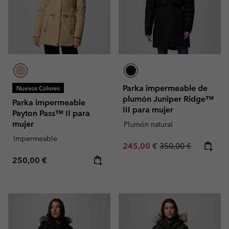
Parka impermeable de
Nuevos Colores
plumón Juniper Ridge™
Parka impermeable
III para mujer
Payton Pass™ II para
mujer
Plumón natural
Impermeable
Sale price:
Regular price:
245,00 €
350,00 €
Regular price:
250,00 €