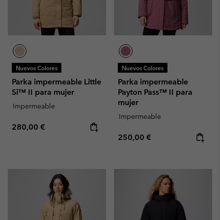
Nuevos Colores
Nuevos Colores
Parka impermeable Little
Parka impermeable
Si™ II para mujer
Payton Pass™ II para
mujer
Impermeable
Impermeable
Regular price:
280,00 €
Regular price:
250,00 €