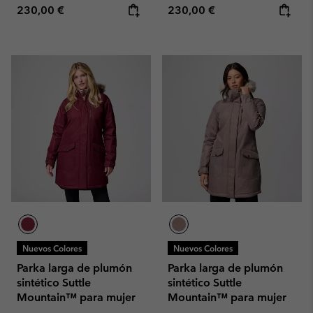
Regular price:
Regular price:
230,00 €
230,00 €
Nuevos Colores
Nuevos Colores
Parka larga de plumón
Parka larga de plumón
sintético Suttle
sintético Suttle
Mountain™ para mujer
Mountain™ para mujer