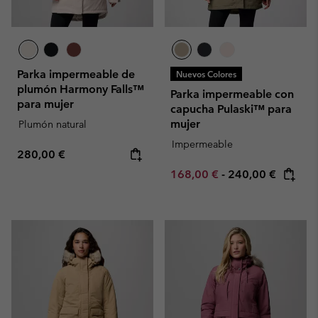
Parka impermeable de
Nuevos Colores
plumón Harmony Falls™
Parka impermeable con
para mujer
capucha Pulaski™ para
mujer
Plumón natural
Impermeable
Regular price:
280,00 €
Minimum sale price:
Maximum price:
168,00 €
-
240,00 €