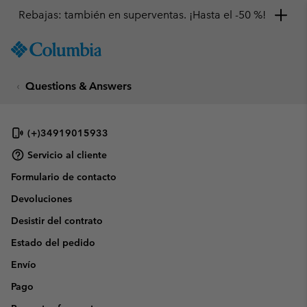
Rebajas: también en superventas. ¡Hasta el -50 %!
SKIP
Columbia
TO
Sportswear
CONTENT
Questions & Answers
SKIP
TO
MAIN
NAV
(+)34919015933
SKIP
Servicio al cliente
TO
Formulario de contacto
SEARCH
Devoluciones
Desistir del contrato
Estado del pedido
Envío
Pago