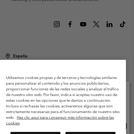
España
©
2026
Columbia Sportswear Spain S.L.U. Avenida del Doctor Arce, 14,
28002 Madrid, España. Todos los derechos reservados.
Utilizamos cookies propias y de terceros y tecnologías similares
Condiciones de uso
Terminos de Venta
Garantía
para personalizar el contenido y los anuncios publicitarios,
Política de Privacidad
proporcionar funciones de las redes sociales y analizar el tráfico
de nuestro sitio web. Por favor, indica si aceptas nuestro uso de
Términos y condiciones del programa de miembros
estas cookies en las opciones que te damos a continuación.
Selecciona tu país e idioma envío
Incluso si rechazas las cookies, activaremos algunas que son
Términos De Uso Del Contenido Generado Por Los Usuarios
Compras en línea disponibles
estrictamente necesarias para el funcionamiento de nuestro sitio
Impressum
Cookies
Public CBCR
web.
Haz clic aquí para conseguir más información sobre las
cookies
Comp
United States
en
Servicio al cliente: Lu. - Vi. de 9:00 a 13:00 y de 14:00 a 18:00