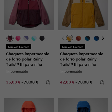
Nuevos Colores
Nuevos Colores
Chaqueta impermeable
Chaqueta impermeable
de forro polar Rainy
de forro polar Rainy
Trails™ III para niña
Trails™ III para niño
Impermeable
Impermeable
Minimum sale price:
Maximum price:
Minimum sale price:
Maximum price:
35,00 €
-
70,00 €
42,00 €
-
70,00 €