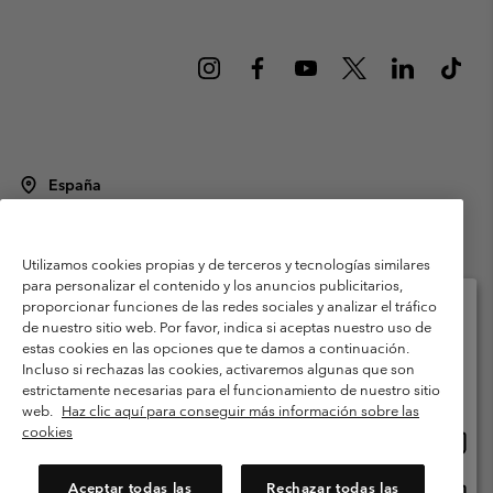
España
©
2026
Columbia Sportswear Spain S.L.U. Avenida del Doctor Arce, 14,
28002 Madrid, España. Todos los derechos reservados.
Utilizamos cookies propias y de terceros y tecnologías similares
Condiciones de uso
Terminos de Venta
Garantía
para personalizar el contenido y los anuncios publicitarios,
Política de Privacidad
proporcionar funciones de las redes sociales y analizar el tráfico
de nuestro sitio web. Por favor, indica si aceptas nuestro uso de
Términos y condiciones del programa de miembros
estas cookies en las opciones que te damos a continuación.
Selecciona tu país e idioma envío
Incluso si rechazas las cookies, activaremos algunas que son
Términos De Uso Del Contenido Generado Por Los Usuarios
Compras en línea disponibles
estrictamente necesarias para el funcionamiento de nuestro sitio
Impressum
Cookies
Public CBCR
web.
Haz clic aquí para conseguir más información sobre las
cookies
Comp
United States
en
Servicio al cliente: Lu. - Vi. de 9:00 a 13:00 y de 14:00 a 18:00
(+)34919015933
línea
Aceptar todas las
Rechazar todas las
Comp
España