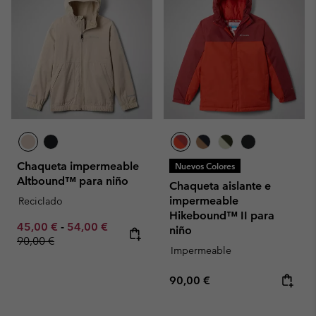
Chaqueta impermeable
Nuevos Colores
Altbound™ para niño
Chaqueta aislante e
impermeable
Reciclado
Hikebound™ II para
Minimum sale price:
Maximum sale price:
Regular price:
45,00 €
-
54,00 €
niño
90,00 €
Impermeable
Regular price:
90,00 €