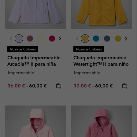
Nuevos Colores
Nuevos Colores
Chaqueta Impermeable
Chaqueta impermeable
Arcadia™ II para niña
Watertight™ II para niño
Impermeable
Impermeable
Minimum sale price:
Maximum price:
Minimum sale price:
Maximum price:
36,00 €
-
60,00 €
30,00 €
-
60,00 €