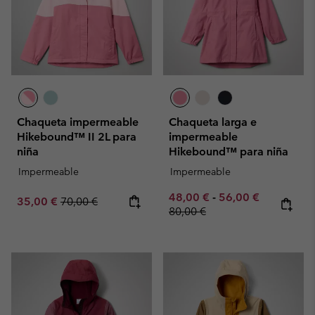
Chaqueta impermeable
Chaqueta larga e
Hikebound™ II 2L para
impermeable
niña
Hikebound™ para niña
Impermeable
Impermeable
Minimum sale price:
Maximum sale pric
Regular pr
48,00 €
-
56,00 €
Sale price:
Regular price:
35,00 €
70,00 €
80,00 €