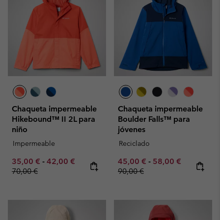
Chaqueta impermeable
Chaqueta impermeable
Hikebound™ II 2L para
Boulder Falls™ para
niño
jóvenes
Impermeable
Reciclado
Minimum sale price:
Maximum sale price:
Regular price:
Minimum sale price:
Maximum sale pric
Regular pr
35,00 €
-
42,00 €
45,00 €
-
58,00 €
70,00 €
90,00 €