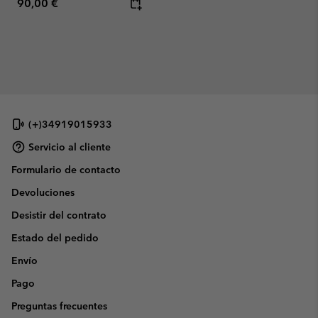
Regular price:
90,00 €
(+)34919015933
Servicio al cliente
Formulario de contacto
Devoluciones
Desistir del contrato
Estado del pedido
Envío
Pago
Preguntas frecuentes