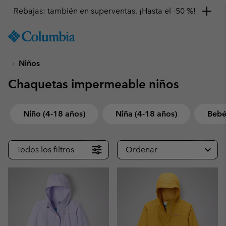
Rebajas: también en superventas. ¡Hasta el -50 %!
SKIP
Columbia
TO
Sportswear
CONTENT
Niños
SKIP
TO
Chaquetas impermeable niños
MAIN
NAV
SKIP
Niño (4-18 años)
Niña (4-18 años)
Bebé
TO
SEARCH
Todos los filtros
Ordenar