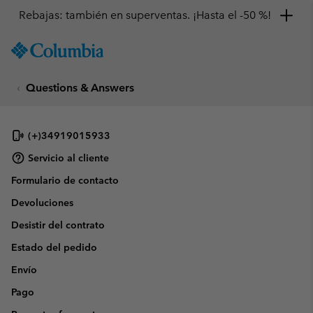
Rebajas: también en superventas. ¡Hasta el -50 %!
SKIP
Columbia
TO
Sportswear
CONTENT
Questions & Answers
SKIP
TO
MAIN
NAV
(+)34919015933
SKIP
Servicio al cliente
TO
Formulario de contacto
SEARCH
Devoluciones
Desistir del contrato
Estado del pedido
Envío
Pago