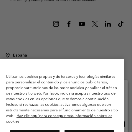
España
©
2026
Columbia Sportswear Spain S.L.U. Avenida del Doctor Arce, 14,
28002 Madrid, España. Todos los derechos reservados.
Utilizamos cookies propias y de terceros y tecnologías similares
Condiciones de uso
Terminos de Venta
Garantía
para personalizar el contenido y los anuncios publicitarios,
Política de Privacidad
proporcionar funciones de las redes sociales y analizar el tráfico
de nuestro sitio web. Por favor, indica si aceptas nuestro uso de
Términos y condiciones del programa de miembros
estas cookies en las opciones que te damos a continuación.
Selecciona tu país e idioma envío
Incluso si rechazas las cookies, activaremos algunas que son
Términos De Uso Del Contenido Generado Por Los Usuarios
Compras en línea disponibles
estrictamente necesarias para el funcionamiento de nuestro sitio
Impressum
Cookies
Public CBCR
web.
Haz clic aquí para conseguir más información sobre las
cookies
Comp
United States
en
Servicio al cliente: Lu. - Vi. de 9:00 a 13:00 y de 14:00 a 18:00