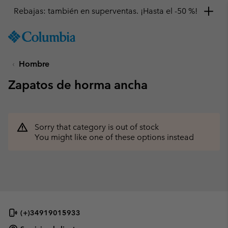
Rebajas: también en superventas. ¡Hasta el -50 %!
SKIP
Columbia
TO
Sportswear
CONTENT
Hombre
SKIP
TO
Zapatos de horma ancha
MAIN
NAV
SKIP
TO
Sorry that category is out of stock
SEARCH
You might like one of these options instead
(+)34919015933