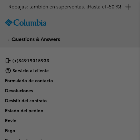
Rebajas: también en superventas. ¡Hasta el -50 %!
SKIP
Columbia
TO
Sportswear
CONTENT
Questions & Answers
SKIP
TO
MAIN
NAV
(+)34919015933
SKIP
Servicio al cliente
TO
Formulario de contacto
SEARCH
Devoluciones
Desistir del contrato
Estado del pedido
Envío
Pago