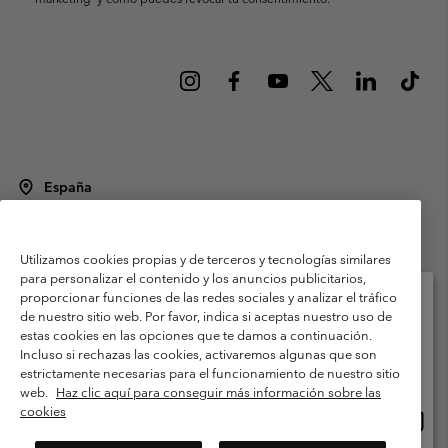
España
©
2026
Columbia Sportswear Spain S.L.U. Avenida del Doctor Arce, 14,
28002 Madrid, España. Todos los derechos reservados.
Utilizamos cookies propias y de terceros y tecnologías similares
Condiciones de uso
Terminos de Venta
Garantía
para personalizar el contenido y los anuncios publicitarios,
Política de Privacidad
proporcionar funciones de las redes sociales y analizar el tráfico
de nuestro sitio web. Por favor, indica si aceptas nuestro uso de
Términos y condiciones del programa de miembros
estas cookies en las opciones que te damos a continuación.
Selecciona tu país e idioma envío
Incluso si rechazas las cookies, activaremos algunas que son
Términos De Uso Del Contenido Generado Por Los Usuarios
Compras en línea disponibles
estrictamente necesarias para el funcionamiento de nuestro sitio
Impressum
Cookies
Public CBCR
web.
Haz clic aquí para conseguir más información sobre las
cookies
Comp
United States
en
Servicio al cliente: Lu. - Vi. de 9:00 a 13:00 y de 14:00 a 18:00