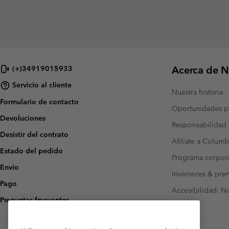
Acerca de N
(+)34919015933
Servicio al cliente
Nuestra historia
Formulario de contacto
Oportunidades pr
Devoluciones
Responsabilidad 
Desistir del contrato
Afíliate a Columb
Estado del pedido
Programa corpora
Envío
Inversores & pre
Pago
Accesibilidad: N
Preguntas frecuentes