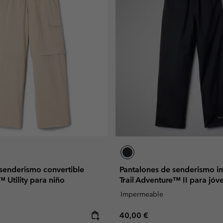
 senderismo convertible
Pantalones de senderismo 
™ Utility para niño
Trail Adventure™ II para jóv
Impermeable
e:
Regular price:
40,00 €