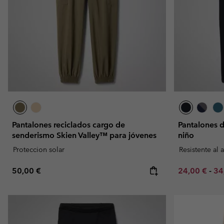
Omni-MAX™
Amaze™
Forros Polares
Forros Polares
Omni-MAX™
Forros Polares Técni
Forros Polares Técni
Forros Polares Sherp
Forros Polares Sherp
Forros Polares Casua
Forros Polares Casua
Chalecos Polares
Chalecos Polares
Pantalones reciclados cargo de
Pantalones d
senderismo Skien Valley™ para jóvenes
niño
Proteccion solar
Resistente al 
Regular price:
Minimum sal
Ma
50,00 €
24,00 €
-
34