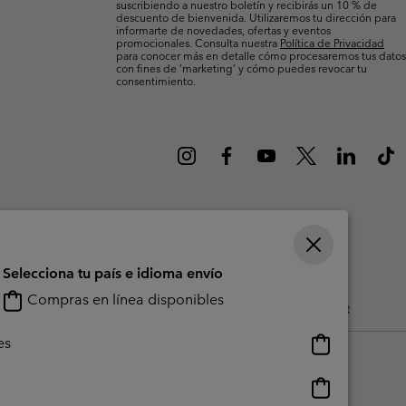
suscribiendo a nuestro boletín y recibirás un 10 % de
Invierno & de Esquí
Invierno & de Esquí
Guía De Artícolos Impermeables
Guía De Artícolos Impermeables
descuento de bienvenida. Utilizaremos tu dirección para
informarte de novedades, ofertas y eventos
promocionales. Consulta nuestra
Política de Privacidad
para conocer más en detalle cómo procesaremos tus datos
as grandes
 para mujer
con fines de ’marketing’ y cómo puedes revocar tu
consentimiento.
s para hombre
Selecciona tu país e idioma envío
Compras en línea disponibles
do Generado Por Los Usuarios
Impressum
Cookies
Public CBCR
Compras
es
en
línea
Compras
disponibles
en