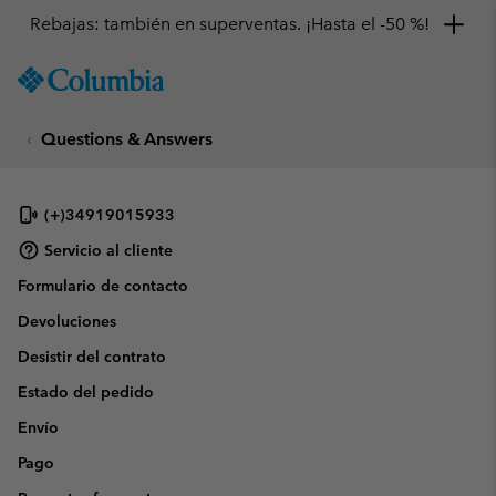
Rebajas: también en superventas. ¡Hasta el -50 %!
SKIP
Columbia
TO
Sportswear
CONTENT
Questions & Answers
SKIP
TO
MAIN
NAV
(+)34919015933
SKIP
Servicio al cliente
TO
Formulario de contacto
SEARCH
Devoluciones
Desistir del contrato
Estado del pedido
Envío
Pago