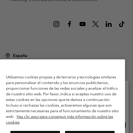
España
©
2026
Columbia Sportswear Spain S.L.U. Avenida del Doctor Arce, 14,
28002 Madrid, España. Todos los derechos reservados.
Utilizamos cookies propias y de terceros y tecnologías similares
Condiciones de uso
Terminos de Venta
Garantía
para personalizar el contenido y los anuncios publicitarios,
Política de Privacidad
proporcionar funciones de las redes sociales y analizar el tráfico
de nuestro sitio web. Por favor, indica si aceptas nuestro uso de
Términos y condiciones del programa de miembros
estas cookies en las opciones que te damos a continuación.
Selecciona tu país e idioma envío
Incluso si rechazas las cookies, activaremos algunas que son
Términos De Uso Del Contenido Generado Por Los Usuarios
Compras en línea disponibles
estrictamente necesarias para el funcionamiento de nuestro sitio
Impressum
Cookies
Public CBCR
web.
Haz clic aquí para conseguir más información sobre las
cookies
Comp
United States
en
Servicio al cliente: Lu. - Vi. de 9:00 a 13:00 y de 14:00 a 18:00