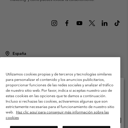
España
©
2026
Columbia Sportswear Spain S.L.U. Avenida del Doctor Arce, 14,
28002 Madrid, España. Todos los derechos reservados.
Utilizamos cookies propias y de terceros y tecnologías similares
Condiciones de uso
Terminos de Venta
Garantía
para personalizar el contenido y los anuncios publicitarios,
Política de Privacidad
proporcionar funciones de las redes sociales y analizar el tráfico
de nuestro sitio web. Por favor, indica si aceptas nuestro uso de
Términos y condiciones del programa de miembros
estas cookies en las opciones que te damos a continuación.
Selecciona tu país e idioma envío
Incluso si rechazas las cookies, activaremos algunas que son
Términos De Uso Del Contenido Generado Por Los Usuarios
Compras en línea disponibles
estrictamente necesarias para el funcionamiento de nuestro sitio
Impressum
Cookies
Public CBCR
web.
Haz clic aquí para conseguir más información sobre las
cookies
Comp
United States
en
Servicio al cliente: Lu. - Vi. de 9:00 a 13:00 y de 14:00 a 18:00