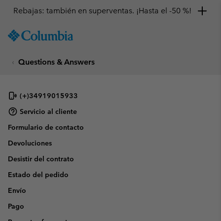
Rebajas: también en superventas. ¡Hasta el -50 %!
SKIP
Columbia
TO
Sportswear
CONTENT
Questions & Answers
SKIP
TO
MAIN
NAV
(+)34919015933
SKIP
Servicio al cliente
TO
Formulario de contacto
SEARCH
Devoluciones
Desistir del contrato
Estado del pedido
Envío
Pago