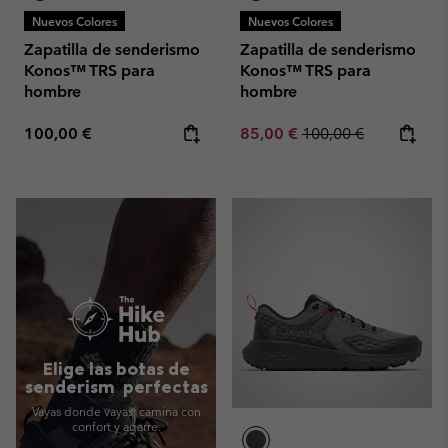
Nuevos Colores
Nuevos Colores
Zapatilla de senderismo
Zapatilla de senderismo
Konos™ TRS para
Konos™ TRS para
hombre
hombre
Regular price:
Sale price:
Regular price:
100,00 €
85,00 €
100,00 €
Elige las botas de
senderism perfectas
Vayas donde vayas, camina con
confort y agarre.