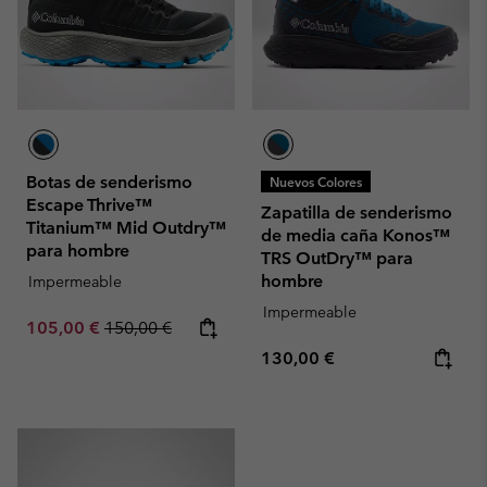
Botas de senderismo
Nuevos Colores
Escape Thrive™
Zapatilla de senderismo
Titanium™ Mid Outdry™
de media caña Konos™
para hombre
TRS OutDry™ para
hombre
Impermeable
Impermeable
Sale price:
Regular price:
105,00 €
150,00 €
Regular price:
130,00 €