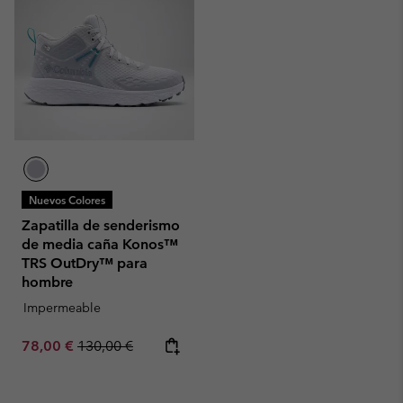
Nuevos Colores
Zapatilla de senderismo
de media caña Konos™
TRS OutDry™ para
hombre
Impermeable
Sale price:
Regular price:
78,00 €
130,00 €