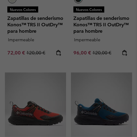
Nuevos Colores
Nuevos Colores
Zapatillas de senderismo
Zapatillas de senderismo
Konos™ TRS II OutDry™
Konos™ TRS II OutDry™
para hombre
para hombre
Impermeable
Impermeable
Sale price:
Regular price:
Sale price:
Regular price:
72,00 €
120,00 €
96,00 €
120,00 €