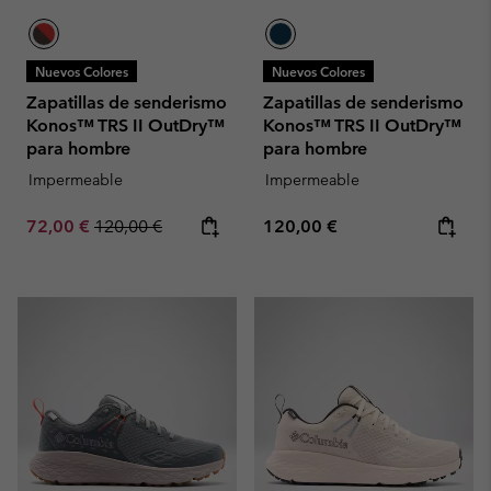
Nuevos Colores
Nuevos Colores
Zapatillas de senderismo
Zapatillas de senderismo
Konos™ TRS II OutDry™
Konos™ TRS II OutDry™
para hombre
para hombre
Impermeable
Impermeable
Sale price:
Regular price:
Regular price:
72,00 €
120,00 €
120,00 €