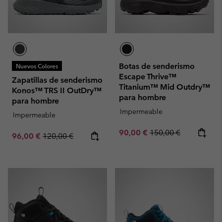
Botas de senderismo
Nuevos Colores
Escape Thrive™
Zapatillas de senderismo
Titanium™ Mid Outdry™
Konos™ TRS II OutDry™
para hombre
para hombre
Impermeable
Impermeable
Sale price:
Regular price:
90,00 €
150,00 €
Sale price:
Regular price:
96,00 €
120,00 €