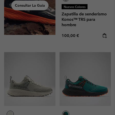
Consultar La Guía
Nuevos Colores
Zapatilla de senderismo
Konos™ TRS para
hombre
Regular price:
100,00 €