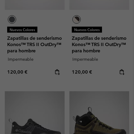
Nuevos Colores
Nuevos Colores
Zapatillas de senderismo
Zapatillas de senderismo
Konos™ TRS II OutDry™
Konos™ TRS II OutDry™
para hombre
para hombre
Impermeable
Impermeable
Regular price:
Regular price:
120,00 €
120,00 €