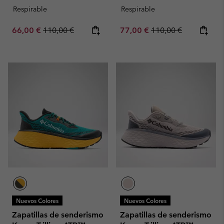
Respirable
Respirable
Sale price:
Regular price:
Sale price:
Regular price:
66,00 €
110,00 €
77,00 €
110,00 €
Nuevos Colores
Nuevos Colores
Zapatillas de senderismo
Zapatillas de senderismo