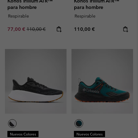
Konos Trillium ATR™
Konos Trillium ATR™
para hombre
para hombre
Respirable
Respirable
Sale price:
Regular price:
Regular price:
77,00 €
110,00 €
110,00 €
Nuevos Colores
Nuevos Colores