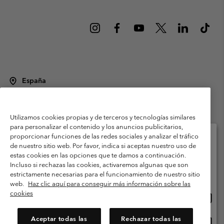
España
©
2026
Columbia Sportswear Spain S.L.U. Avenida del Doctor Arce, 14,
28002 Madrid, España. Todos los derechos reservados.
Utilizamos cookies propias y de terceros y tecnologías similares
Condiciones de uso
Terminos de Venta
Garantía
para personalizar el contenido y los anuncios publicitarios,
Política de Privacidad
proporcionar funciones de las redes sociales y analizar el tráfico
de nuestro sitio web. Por favor, indica si aceptas nuestro uso de
Términos y condiciones del programa de miembros
estas cookies en las opciones que te damos a continuación.
Selecciona tu país e idioma envío
Incluso si rechazas las cookies, activaremos algunas que son
Términos De Uso Del Contenido Generado Por Los Usuarios
Compras en línea disponibles
estrictamente necesarias para el funcionamiento de nuestro sitio
Impressum
Cookies
Public CBCR
web.
Haz clic aquí para conseguir más información sobre las
cookies
Comp
United States
en
Servicio al cliente: Lu. - Vi. de 9:00 a 13:00 y de 14:00 a 18:00
(+)34919015933
línea
Aceptar todas las
Rechazar todas las
Comp
España