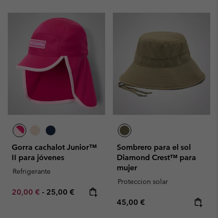
Gorra cachalot Junior™
Sombrero para el sol
II para jóvenes
Diamond Crest™ para
mujer
Refrigerante
Proteccion solar
Minimum sale price:
Maximum price:
20,00 €
-
25,00 €
Regular price:
45,00 €