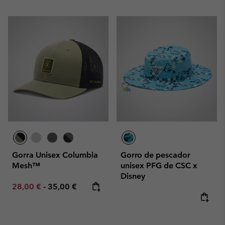
Gorra Unisex Columbia
Gorro de pescador
Mesh™
unisex PFG de CSC x
Disney
Minimum sale price:
Maximum price:
28,00 €
-
35,00 €