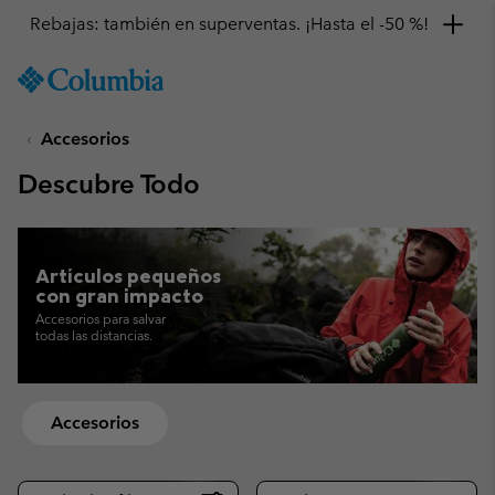
Rebajas: también en superventas. ¡Hasta el -50 %!
SKIP
Columbia
TO
Sportswear
CONTENT
Accesorios
SKIP
TO
Descubre Todo
MAIN
NAV
SKIP
TO
Artículos pequeños
SEARCH
con gran impacto
Accesorios para salvar
todas las distancias.
Accesorios