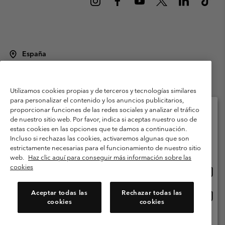
España
©
2026
Columbia Sportswear Spain S.L.U. Avenida del Doctor Arce, 14,
28002 Madrid, España. Todos los derechos reservados.
Utilizamos cookies propias y de terceros y tecnologías similares
Condiciones de uso
Terminos de Venta
Garantía
para personalizar el contenido y los anuncios publicitarios,
Política de Privacidad
proporcionar funciones de las redes sociales y analizar el tráfico
de nuestro sitio web. Por favor, indica si aceptas nuestro uso de
Términos y condiciones del programa de miembros
estas cookies en las opciones que te damos a continuación.
Selecciona tu país e idioma envío
Incluso si rechazas las cookies, activaremos algunas que son
Términos De Uso Del Contenido Generado Por Los Usuarios
Compras en línea disponibles
estrictamente necesarias para el funcionamiento de nuestro sitio
Impressum
Cookies
Public CBCR
web.
Haz clic aquí para conseguir más información sobre las
cookies
Comp
United States
en
Servicio al cliente: Lu. - Vi. de 9:00 a 13:00 y de 14:00 a 18:00
(+)34919015933
línea
Aceptar todas las
Rechazar todas las
Comp
España
dispon
cookies
cookies
en
línea
Ver Todos Los Países
dispon