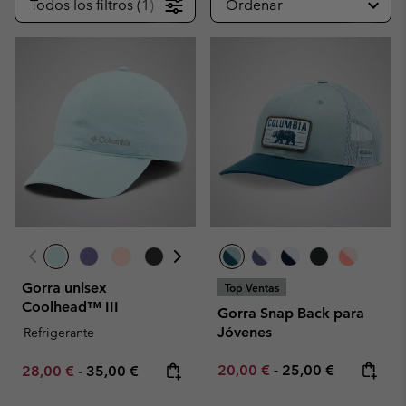
Todos los filtros (1)
Ordenar
Gorra unisex
Top Ventas
Coolhead™ III
Gorra Snap Back para
Jóvenes
Refrigerante
Minimum sale price:
Maximum price:
Minimum sale price:
Maximum price:
20,00 €
-
25,00 €
28,00 €
-
35,00 €