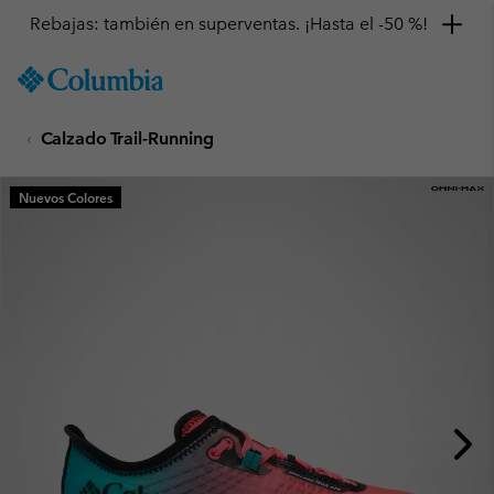
Rebajas: también en superventas. ¡Hasta el -50 %!
SKIP
Columbia
TO
Sportswear
CONTENT
Calzado Trail-Running
SKIP
TO
MAIN
Nuevos Colores
NAV
SKIP
TO
SEARCH