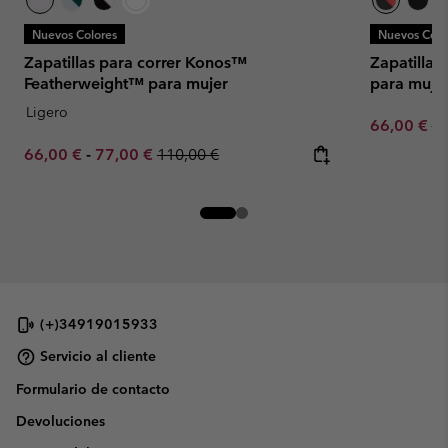
Nuevos Colores
Nuevos Colo
Zapatillas para correr Konos™
Zapatillas
Featherweight™ para mujer
para muje
Ligero
Sale price:
Re
66,00 €
11
Minimum sale price:
Maximum sale price:
Regular price:
66,00 €
-
77,00 €
110,00 €
(+)34919015933
Servicio al cliente
Formulario de contacto
Devoluciones