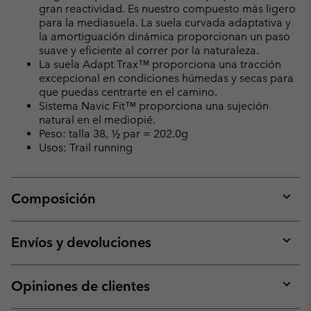
gran reactividad. Es nuestro compuesto más ligero
para la mediasuela. La suela curvada adaptativa y
la amortiguación dinámica proporcionan un paso
suave y eficiente al correr por la naturaleza.
La suela Adapt Trax™ proporciona una tracción
excepcional en condiciones húmedas y secas para
que puedas centrarte en el camino.
Sistema Navic Fit™ proporciona una sujeción
natural en el mediopié.
Peso: talla 38, ½ par = 202.0g
Usos: Trail running
Composición
Expan
or
collap
Envíos y devoluciones
sectio
Expan
or
collap
Opiniones de clientes
sectio
Expan