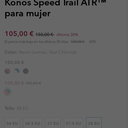
Konos Speed Trail ATR™
para mujer
Sale price:
Regular price:
105,00 €
150,00 €
Ahorra 30%
El precio más bajo en los últimos 30 días:
150,00 €
-30%
Color:
Neon Sunrise, Teal Chloride
150,00 €
Regular price:
Sale price:
105,00 €
150,00 €
Talla:
38 EU
36 EU
36.5 EU
37 EU
37.5 EU
38 EU