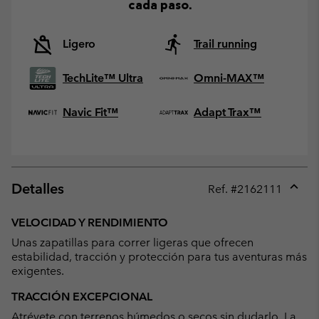
cada paso.
Ligero
Trail running
TechLite™ Ultra
Omni-MAX™
Navic Fit™
Adapt Trax™
Detalles
Ref. #
2162111
Expan
or
VELOCIDAD Y RENDIMIENTO
collap
Unas zapatillas para correr ligeras que ofrecen
sectio
estabilidad, tracción y protección para tus aventuras más
exigentes.
TRACCIÓN EXCEPCIONAL
Atrévete con terrenos húmedos o secos sin dudarlo. La