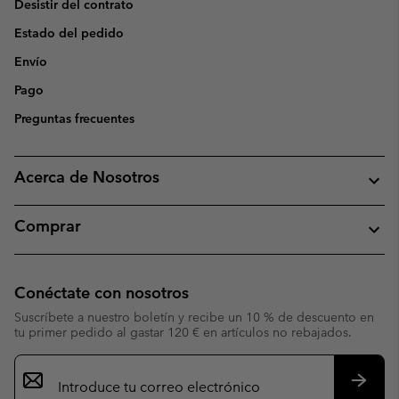
Desistir del contrato
Estado del pedido
Envío
Pago
Preguntas frecuentes
Acerca de Nosotros
Comprar
Conéctate con nosotros
Suscríbete a nuestro boletín y recibe un 10 % de descuento en
tu primer pedido al gastar 120 € en artículos no rebajados.
Suscripción
de