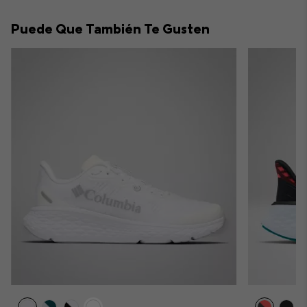
or
collap
Puede Que También Te Gusten
sectio