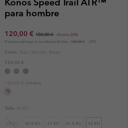
Konos Speed Trail ATR™
para hombre
Sale price:
Regular price:
120,00 €
150,00 €
Ahorra 20%
El precio más bajo en los últimos 30 días:
150,00 €
-20%
Color:
Teal Chloride, Blaze
150,00 €
Regular price:
Sale price:
120,00 €
150,00 €
Talla:
42 EU
40 EU
40.5 EU
41 EU
41.5 EU
42 EU