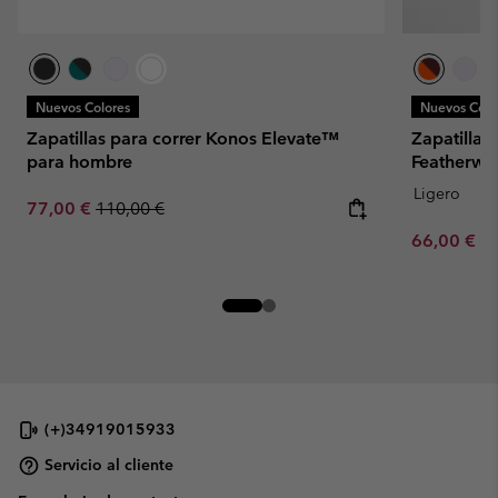
Nuevos Colores
Nuevos Colo
Zapatillas para correr Konos Elevate™
Zapatillas
para hombre
Featherwe
Ligero
Sale price:
Regular price:
77,00 €
110,00 €
Minimum sa
66,00 €
-
(+)34919015933
Servicio al cliente