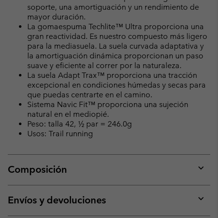
soporte, una amortiguación y un rendimiento de
mayor duración.
La gomaespuma Techlite™ Ultra proporciona una
gran reactividad. Es nuestro compuesto más ligero
para la mediasuela. La suela curvada adaptativa y
la amortiguación dinámica proporcionan un paso
suave y eficiente al correr por la naturaleza.
La suela Adapt Trax™ proporciona una tracción
excepcional en condiciones húmedas y secas para
que puedas centrarte en el camino.
Sistema Navic Fit™ proporciona una sujeción
natural en el mediopié.
Peso: talla 42, ½ par = 246.0g
Usos: Trail running
Composición
Expan
or
collap
Envíos y devoluciones
sectio
Expan