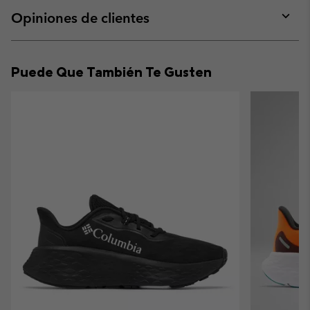
or
collap
Opiniones de clientes
sectio
Expan
or
collap
Puede Que También Te Gusten
sectio