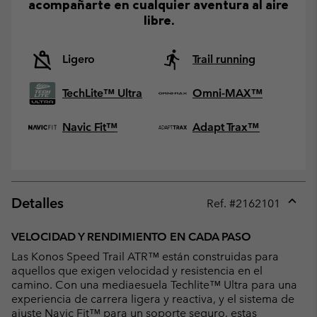
acompañarte en cualquier aventura al aire
libre.
Ligero
Trail running
TechLite™ Ultra
Omni-MAX™
Navic Fit™
Adapt Trax™
Detalles
Ref. #
2162101
Expan
or
VELOCIDAD Y RENDIMIENTO EN CADA PASO
collap
Las Konos Speed Trail ATR™ están construidas para
sectio
aquellos que exigen velocidad y resistencia en el
camino. Con una mediaesuela Techlite™ Ultra para una
experiencia de carrera ligera y reactiva, y el sistema de
ajuste Navic Fit™ para un soporte seguro, estas