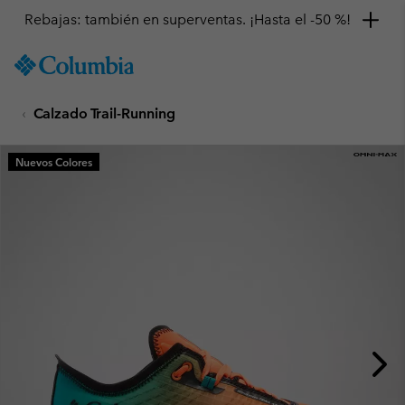
Rebajas: también en superventas. ¡Hasta el -50 %!
SKIP
Columbia
TO
Sportswear
CONTENT
Calzado Trail-Running
SKIP
TO
MAIN
Nuevos Colores
NAV
SKIP
TO
SEARCH