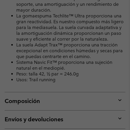
soporte, una amortiguación y un rendimiento de
mayor duración.
La gomaespuma Techlite™ Ultra proporciona una
gran reactividad. Es nuestro compuesto más ligero
para la mediasuela. La suela curvada adaptativa y
la amortiguación dinámica proporcionan un paso
suave y eficiente al correr por la naturaleza.
La suela Adapt Trax™ proporciona una tracción
excepcional en condiciones húmedas y secas para
que puedas centrarte en el camino.
Sistema Navic Fit™ proporciona una sujeción
natural en el mediopié.
Peso: talla 42, ½ par = 246.0g
Usos: Trail running
Composición
Expan
or
collap
Envíos y devoluciones
sectio
Expan