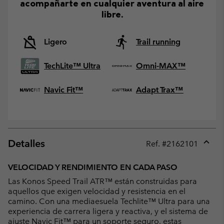
acompañarte en cualquier aventura al aire
libre.
Ligero
Trail running
TechLite™ Ultra
Omni-MAX™
Navic Fit™
Adapt Trax™
Detalles
Ref. #
2162101
Expan
or
VELOCIDAD Y RENDIMIENTO EN CADA PASO
collap
Las Konos Speed Trail ATR™ están construidas para
sectio
aquellos que exigen velocidad y resistencia en el
camino. Con una mediaesuela Techlite™ Ultra para una
experiencia de carrera ligera y reactiva, y el sistema de
ajuste Navic Fit™ para un soporte seguro, estas