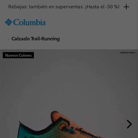
Rebajas: también en superventas. ¡Hasta el -50 %!
SKIP
Columbia
TO
Sportswear
CONTENT
Calzado Trail-Running
SKIP
TO
MAIN
Nuevos Colores
NAV
SKIP
TO
SEARCH