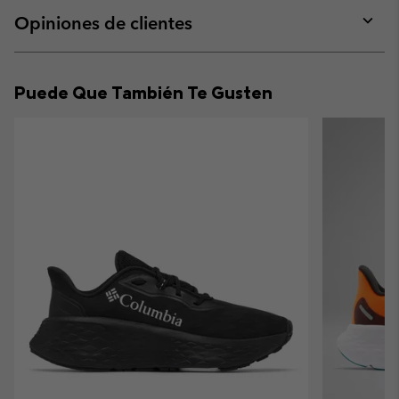
or
collap
Opiniones de clientes
sectio
Expan
or
collap
Puede Que También Te Gusten
sectio