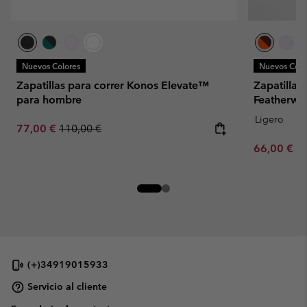
Nuevos Colores
Nuevos Colo
Zapatillas para correr Konos Elevate™
Zapatillas
para hombre
Featherwe
Ligero
Sale price:
Regular price:
77,00 €
110,00 €
Minimum sa
66,00 €
-
(+)34919015933
Servicio al cliente