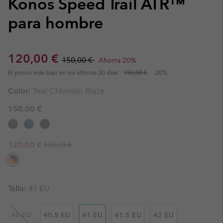
Konos Speed Trail ATR™
para hombre
Sale price:
Regular price:
120,00 €
150,00 €
Ahorra 20%
El precio más bajo en los últimos 30 días:
150,00 €
-20%
Color:
Teal Chloride, Blaze
150,00 €
Regular price:
Sale price:
120,00 €
150,00 €
Talla:
41 EU
40 EU
40.5 EU
41 EU
41.5 EU
42 EU