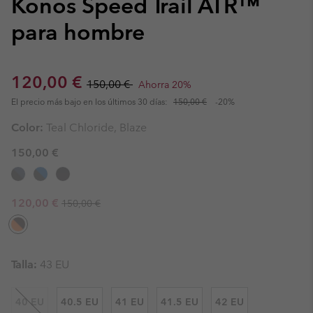
Konos Speed Trail ATR™
para hombre
Sale price:
Regular price:
120,00 €
150,00 €
Ahorra 20%
El precio más bajo en los últimos 30 días:
150,00 €
-20%
Color:
Teal Chloride, Blaze
150,00 €
Regular price:
Sale price:
120,00 €
150,00 €
Talla:
43 EU
40 EU
40.5 EU
41 EU
41.5 EU
42 EU