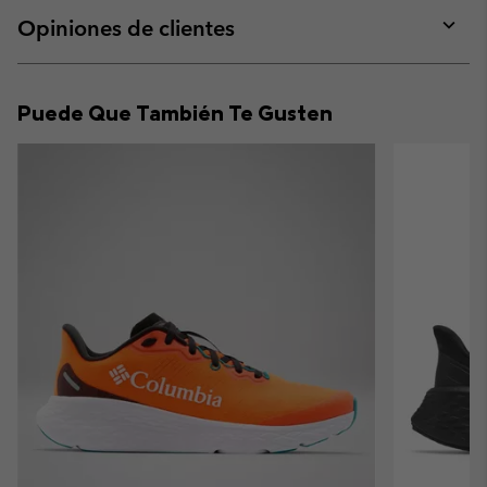
or
collap
Opiniones de clientes
sectio
Expan
or
collap
Puede Que También Te Gusten
sectio