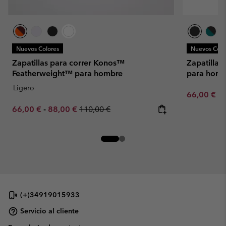
Nuevos Colores
Nuevos Colo
Zapatillas para correr Konos™
Zapatillas
Featherweight™ para hombre
para homb
Ligero
Minimum sa
66,00 €
-
Minimum sale price:
Maximum sale price:
Regular price:
66,00 €
-
88,00 €
110,00 €
(+)34919015933
Servicio al cliente