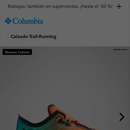
Rebajas: también en superventas. ¡Hasta el -50 %!
SKIP
Columbia
TO
Sportswear
CONTENT
Calzado Trail-Running
SKIP
TO
MAIN
Nuevos Colores
NAV
SKIP
TO
SEARCH