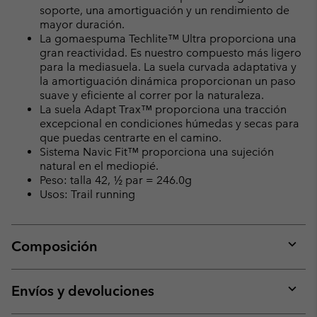
soporte, una amortiguación y un rendimiento de
mayor duración.
La gomaespuma Techlite™ Ultra proporciona una
gran reactividad. Es nuestro compuesto más ligero
para la mediasuela. La suela curvada adaptativa y
la amortiguación dinámica proporcionan un paso
suave y eficiente al correr por la naturaleza.
La suela Adapt Trax™ proporciona una tracción
excepcional en condiciones húmedas y secas para
que puedas centrarte en el camino.
Sistema Navic Fit™ proporciona una sujeción
natural en el mediopié.
Peso: talla 42, ½ par = 246.0g
Usos: Trail running
Composición
Expan
or
collap
Envíos y devoluciones
sectio
Expan