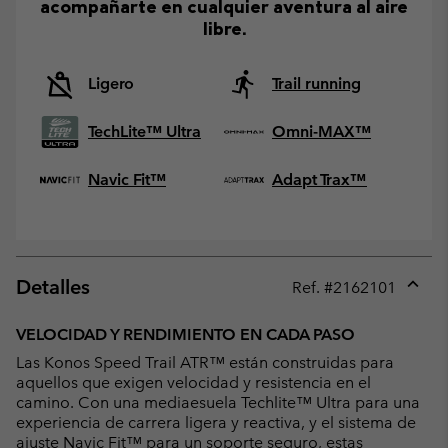
acompañarte en cualquier aventura al aire
libre.
Ligero
Trail running
TechLite™ Ultra
Omni-MAX™
Navic Fit™
Adapt Trax™
Detalles
Ref. #
2162101
Expan
or
VELOCIDAD Y RENDIMIENTO EN CADA PASO
collap
Las Konos Speed Trail ATR™ están construidas para
sectio
aquellos que exigen velocidad y resistencia en el
camino. Con una mediaesuela Techlite™ Ultra para una
experiencia de carrera ligera y reactiva, y el sistema de
ajuste Navic Fit™ para un soporte seguro, estas