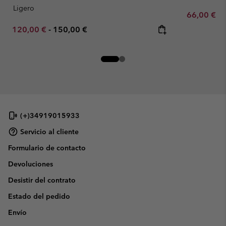
Ligero
Minimum sa
66,00 €
-
Minimum sale price:
Maximum price:
120,00 €
-
150,00 €
(+)34919015933
Servicio al cliente
Formulario de contacto
Devoluciones
Desistir del contrato
Estado del pedido
Envío