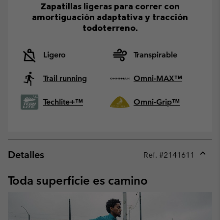
Zapatillas ligeras para correr con
amortiguación adaptativa y tracción
todoterreno.
Ligero
Transpirable
Trail running
Omni-MAX™
Techlite+™
Omni-Grip™
Detalles
Ref. #
2141611
Expan
or
Toda superficie es camino
collap
sectio