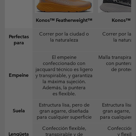
Konos™ Featherweight™
Konos™ Sw
Correr por la ciudad o
Correr por la 
Perfectas
la naturaleza
la natural
para
El empeine
Malla transpirabl
confeccionado con
con puntera y
jacquard técnico es ligero
de protecc
Empeine
y transpirable, y garantiza
la máxima sujeción.
Además, la puntera
es flexible.
Estructura lisa, pero de
Estructura lisa,
Suela
gran agarre, diseñada
gran agarre, d
para cualquier superficie
para cualquier s
Confección flexible,
Confección l
Lengüeta
transpirable y de
y flexibl