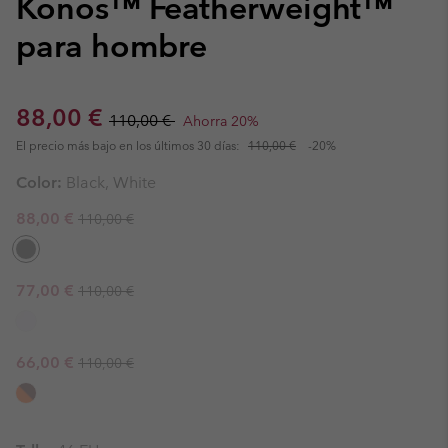
Konos™ Featherweight™
para hombre
Sale price:
Regular price:
88,00 €
110,00 €
Ahorra 20%
El precio más bajo en los últimos 30 días:
110,00 €
-20%
Color:
Black, White
Regular price:
Sale price:
88,00 €
110,00 €
Regular price:
Sale price:
77,00 €
110,00 €
Regular price:
Sale price:
66,00 €
110,00 €