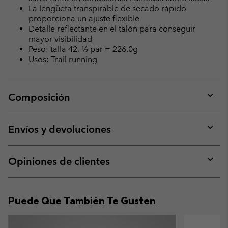
La lengüeta transpirable de secado rápido
proporciona un ajuste flexible
Detalle reflectante en el talón para conseguir
mayor visibilidad
Peso: talla 42, ½ par = 226.0g
Usos: Trail running
Composición
Expan
or
collap
Envíos y devoluciones
sectio
Expan
or
collap
Opiniones de clientes
sectio
Expan
or
collap
Puede Que También Te Gusten
sectio