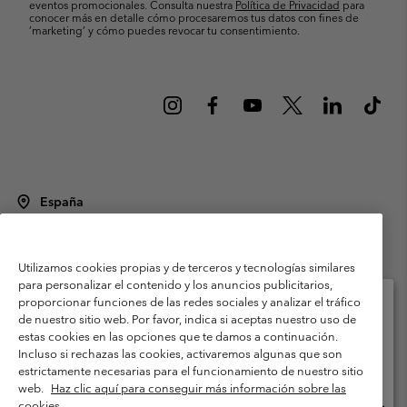
eventos promocionales. Consulta nuestra
Política de Privacidad
para
conocer más en detalle cómo procesaremos tus datos con fines de
’marketing’ y cómo puedes revocar tu consentimiento.
España
©
2026
Columbia Sportswear Spain S.L.U. Avenida del Doctor Arce, 14,
28002 Madrid, España. Todos los derechos reservados.
Utilizamos cookies propias y de terceros y tecnologías similares
Condiciones de uso
Terminos de Venta
Garantía
para personalizar el contenido y los anuncios publicitarios,
Política de Privacidad
proporcionar funciones de las redes sociales y analizar el tráfico
de nuestro sitio web. Por favor, indica si aceptas nuestro uso de
Términos y condiciones del programa de miembros
estas cookies en las opciones que te damos a continuación.
Selecciona tu país e idioma envío
Incluso si rechazas las cookies, activaremos algunas que son
Términos De Uso Del Contenido Generado Por Los Usuarios
Compras en línea disponibles
estrictamente necesarias para el funcionamiento de nuestro sitio
Impressum
Cookies
Public CBCR
web.
Haz clic aquí para conseguir más información sobre las
cookies