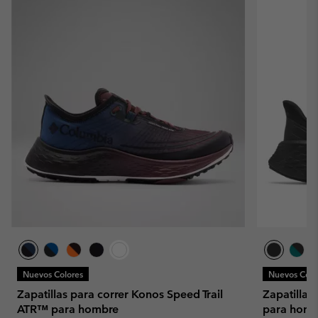
Nuevos Colores
Nuevos Colo
Zapatillas para correr Konos Speed Trail
Zapatillas
ATR™ para hombre
para homb