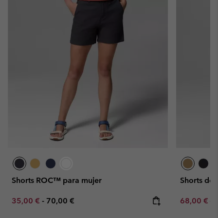
Shorts ROC™ para mujer
Shorts de
Minimum sale price:
Maximum price:
Sale price:
Re
35,00 €
-
70,00 €
68,00 €
80