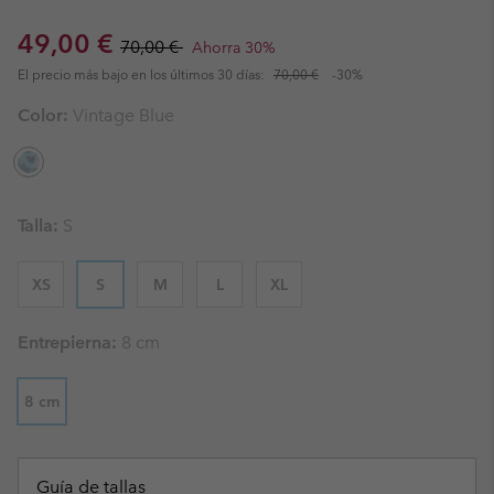
Sale price:
Regular price:
49,00 €
70,00 €
Ahorra 30%
El precio más bajo en los últimos 30 días:
70,00 €
-30%
Color:
Vintage Blue
Talla:
S
XS
S
M
L
XL
Entrepierna:
8 cm
8 cm
Guía de tallas