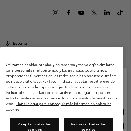
España
©
2026
Columbia Sportswear Spain S.L.U. Avenida del Doctor Arce, 14,
28002 Madrid, España. Todos los derechos reservados.
Utilizamos cookies propias y de terceros y tecnologías similares
Condiciones de uso
Terminos de Venta
Garantía
para personalizar el contenido y los anuncios publicitarios,
Política de Privacidad
proporcionar funciones de las redes sociales y analizar el tráfico
de nuestro sitio web. Por favor, indica si aceptas nuestro uso de
Términos y condiciones del programa de miembros
estas cookies en las opciones que te damos a continuación.
Selecciona tu país e idioma envío
Incluso si rechazas las cookies, activaremos algunas que son
Términos De Uso Del Contenido Generado Por Los Usuarios
Compras en línea disponibles
estrictamente necesarias para el funcionamiento de nuestro sitio
Impressum
Cookies
Public CBCR
web.
Haz clic aquí para conseguir más información sobre las
cookies
Comp
United States
en
Servicio al cliente: Lu. - Vi. de 9:00 a 13:00 y de 14:00 a 18:00
(+)34919015933
línea
Aceptar todas las
Rechazar todas las
Comp
España
dispon
cookies
cookies
en