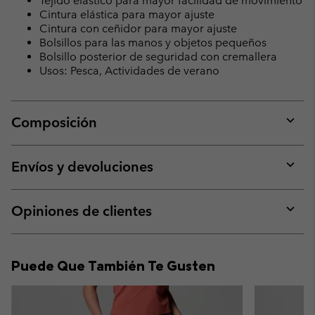
Tejido elástico para mayor facilidad de movimiento
Cintura elástica para mayor ajuste
Cintura con ceñidor para mayor ajuste
Bolsillos para las manos y objetos pequeños
Bolsillo posterior de seguridad con cremallera
Usos: Pesca, Actividades de verano
Composición
Expan
or
collap
Envíos y devoluciones
sectio
Expan
or
collap
Opiniones de clientes
sectio
Expan
or
collap
Puede Que También Te Gusten
sectio