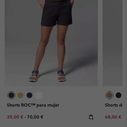
Shorts ROC™ para mujer
Shorts de
Minimum sale price:
Maximum price:
Sale price:
Re
35,00 €
-
70,00 €
68,00 €
80