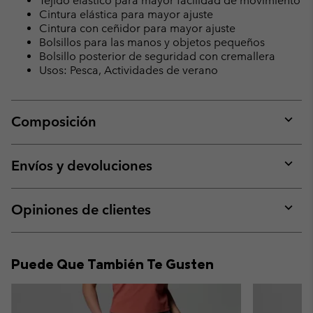
Tejido elástico para mayor facilidad de movimiento
Cintura elástica para mayor ajuste
Cintura con ceñidor para mayor ajuste
Bolsillos para las manos y objetos pequeños
Bolsillo posterior de seguridad con cremallera
Usos: Pesca, Actividades de verano
Composición
Expan
or
collap
Envíos y devoluciones
sectio
Expan
or
collap
Opiniones de clientes
sectio
Expan
or
collap
Puede Que También Te Gusten
sectio