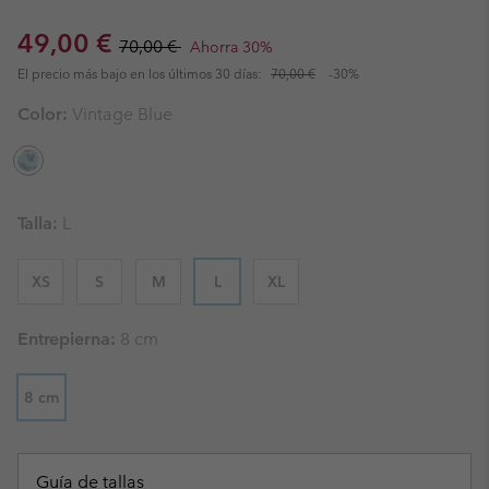
Sale price:
Regular price:
49,00 €
70,00 €
Ahorra 30%
El precio más bajo en los últimos 30 días:
70,00 €
-30%
Color:
Vintage Blue
Talla:
L
XS
S
M
L
XL
Entrepierna:
8 cm
8 cm
Guía de tallas