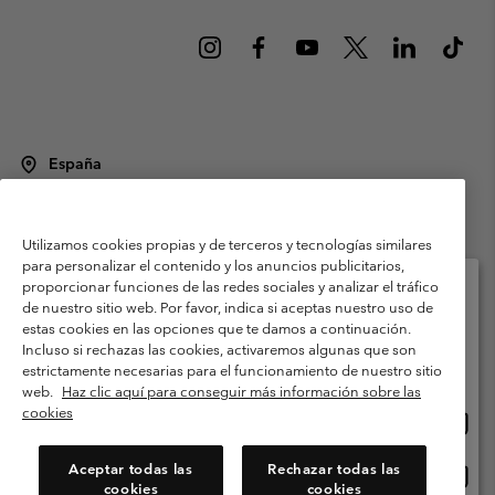
España
©
2026
Columbia Sportswear Spain S.L.U. Avenida del Doctor Arce, 14,
28002 Madrid, España. Todos los derechos reservados.
Utilizamos cookies propias y de terceros y tecnologías similares
Condiciones de uso
Terminos de Venta
Garantía
para personalizar el contenido y los anuncios publicitarios,
Política de Privacidad
proporcionar funciones de las redes sociales y analizar el tráfico
de nuestro sitio web. Por favor, indica si aceptas nuestro uso de
Términos y condiciones del programa de miembros
estas cookies en las opciones que te damos a continuación.
Selecciona tu país e idioma envío
Incluso si rechazas las cookies, activaremos algunas que son
Términos De Uso Del Contenido Generado Por Los Usuarios
Compras en línea disponibles
estrictamente necesarias para el funcionamiento de nuestro sitio
Impressum
Cookies
Public CBCR
web.
Haz clic aquí para conseguir más información sobre las
cookies
Comp
United States
en
Servicio al cliente: Lu. - Vi. de 9:00 a 13:00 y de 14:00 a 18:00
(+)34919015933
línea
Aceptar todas las
Rechazar todas las
Comp
España
dispon
cookies
cookies
en