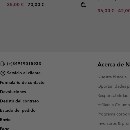
Minimum sale price:
Maximum price:
35,00 €
-
70,00 €
Minimum sale p
Maxim
36,00 €
-
42,0
Acerca de N
(+)34919015933
Servicio al cliente
Nuestra historia
Formulario de contacto
Oportunidades pr
Devoluciones
Responsabilidad 
Desistir del contrato
Afíliate a Columb
Estado del pedido
Programa corpora
Envío
Inversores & pre
Pago