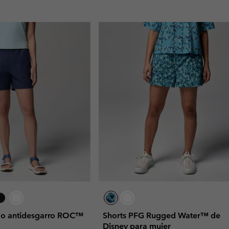
ido antidesgarro ROC™
Shorts PFG Rugged Water™ de
Disney para mujer