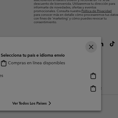
descuento de bienvenida. Utilizaremos tu dirección para
informarte de novedades, ofertas y eventos
promocionales. Consulta nuestra
Política de Privacidad
para conocer más en detalle cómo procesaremos tus datos
con fines de ’marketing’ y cómo puedes revocar tu
consentimiento.
Selecciona tu país e idioma envío
Compras en línea disponibles
Compras
es
en
línea
Compras
do Generado Por Los Usuarios
Impressum
Cookies
Public CBCR
disponibles
en
línea
Ver Todos Los Países
disponibles