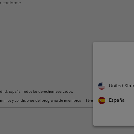
o conforme
United Stat
rid, España. Todos los derechos reservados.
España
rminos y condiciones del programa de miembros
Términos De Uso Del Conteni