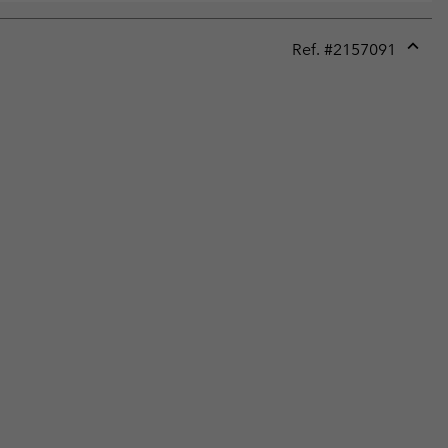
Ref. #
2157091
Expan
or
collap
sectio