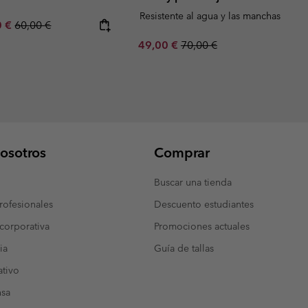
Resistente al agua y las manchas
rice:
um sale price:
Regular price:
0 €
60,00 €
Sale price:
Regular price:
49,00 €
70,00 €
osotros
Comprar
Buscar una tienda
ofesionales
Descuento estudiantes
corporativa
Promociones actuales
ia
Guía de tallas
tivo
nsa