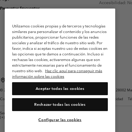
Accesibilidad: N
Preguntas frecuentes
Utilizamos cookies propias y de terceros y tecnologías
similares para personalizar el contenido y los anuncios
publicitarios, proporcionar funciones de las redes
sociales y analizar el tráfico de nuestro sitio web. Por
favor, indica si aceptas nuestro uso de estas cookies en
las opciones que te damos a continuación. Incluso si
rechazas las cookies, activaremos algunas que son
estrictamente necesarias para el funcionamiento de
nuestro sitio web.
Haz clic aquí para conseguir más
información sobre las cookies
España
Aceptar todas las cookies
©
2026
Columbia Sportswear Spain S.L.U. Avenida del Doctor Arce, 14, 28002 Mad
Condiciones de uso
Terminos de Venta
Garantía
Política de Privacidad
Té
Rechazar todas las cookies
Servicio al cliente: Lu. - Vi. de 9:00 a 13:00 y de 14:00 a 18:00
(+)34919015933
Configurar las cookies