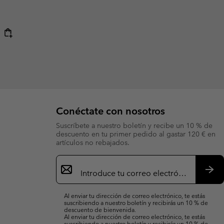
Conéctate con nosotros
Suscríbete a nuestro boletín y recibe un 10 % de
descuento en tu primer pedido al gastar 120 € en
artículos no rebajados.
Suscripción
de
correo
Susc
electrónico
Al enviar tu dirección de correo electrónico, te estás
suscribiendo a nuestro boletín y recibirás un 10 % de
descuento de bienvenida.
Al enviar tu dirección de correo electrónico, te estás
suscribiendo a nuestro boletín y recibirás un 10 % de