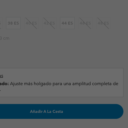
Invierno & de Esquí
Invierno & de Esquí
Guía De Artícolos Impermeables
Guía De Artícolos Impermeables
as grandes
 para mujer
S
38 ES
40 ES
42 ES
44 ES
46 ES
48 ES
s para hombre
3 cm
as
ado:
Ajuste más holgado para una amplitud completa de
.
Añadir A La Cesta