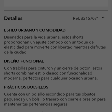
Detalles
Ref. #
2157071
Expan
or
ESTILO URBANO Y COMODIDAD
collap
Diseñados para la vida urbana, estos shorts
sectio
proporcionan un ajuste cómodo con un toque de
elasticidad para moverte con libertad mientras disfrutas
de la ciudad.
DISEÑO FUNCIONAL
Con trabillas para cinturón y un cierre de botón, estos
shorts combinan estilo clásico con funcionalidad
moderna, perfectos para cualquier ocasión urbana.
PRÁCTICOS BOLSILLOS
Cuenta con un bolsillo escondido para tus objetos
pequeños y un bolsillo trasero con cierre a presión para
mantener tus pertenencias seguras.