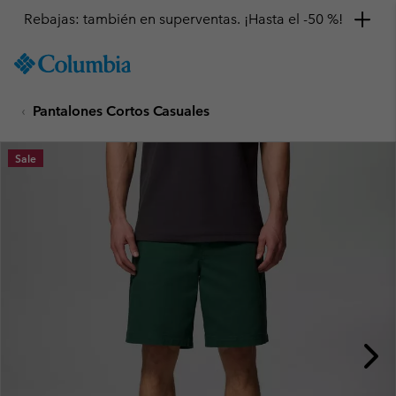
Rebajas: también en superventas. ¡Hasta el -50 %!
SKIP
Columbia
TO
Sportswear
CONTENT
Pantalones Cortos Casuales
SKIP
TO
MAIN
Sale
NAV
SKIP
TO
SEARCH