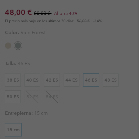
Sale price:
Regular price:
48,00 €
80,00 €
Ahorra 40%
El precio más bajo en los últimos 30 días:
56,00 €
-14%
Color:
Rain Forest
Talla:
46 ES
38 ES
40 ES
42 ES
44 ES
46 ES
48 ES
50 ES
52 ES
54 ES
Entrepierna:
15 cm
15 cm