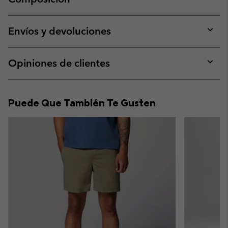
Expan
or
collap
Envíos y devoluciones
sectio
Expan
or
collap
Opiniones de clientes
sectio
Expan
or
collap
Puede Que También Te Gusten
sectio