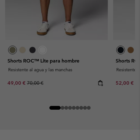
Shorts ROC™ Lite para hombre
Shorts RO
Resistente al agua y las manchas
Resistente 
Sale price:
Regular price:
Minimum sa
49,00 €
70,00 €
52,00 €
-