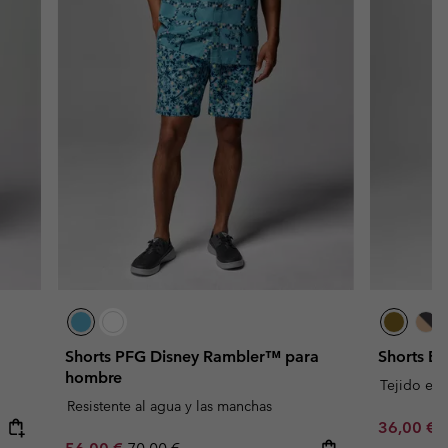
Shorts PFG Disney Rambler™ para
Shorts B
hombre
Tejido elá
Resistente al agua y las manchas
Sale price
R
36,00 €
6
Sale price:
Regular price: