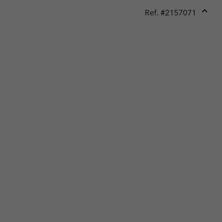
Ref. #
2157071
Expan
or
collap
sectio