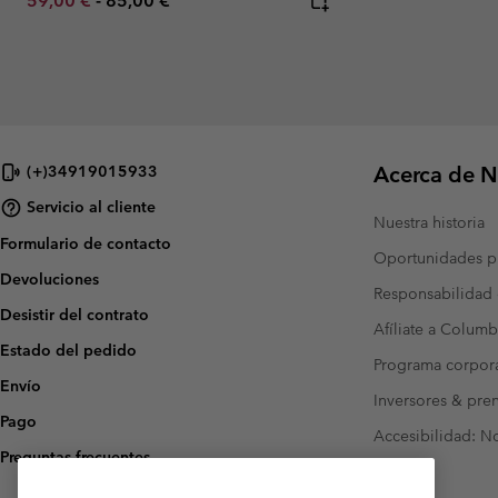
59,00 €
-
85,00 €
Acerca de N
(+)34919015933
Servicio al cliente
Nuestra historia
Formulario de contacto
Oportunidades pr
Devoluciones
Responsabilidad 
Desistir del contrato
Afíliate a Columb
Estado del pedido
Programa corpora
Envío
Inversores & pre
Pago
Accesibilidad: N
Preguntas frecuentes