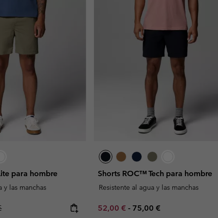
ite para hombre
Shorts ROC™ Tech para hombre
a y las manchas
Resistente al agua y las manchas
r price:
Minimum sale price:
Maximum price:
€
52,00 €
-
75,00 €