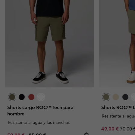
Shorts cargo ROC™ Tech para
Shorts ROC™ L
hombre
Resistente al agu
Resistente al agua y las manchas
Sale price:
Regula
49,00 €
70,00 
Minimum sale price:
Maximum price: