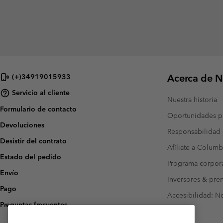
Acerca de N
(+)34919015933
Servicio al cliente
Nuestra historia
Formulario de contacto
Oportunidades pr
Devoluciones
Responsabilidad 
Desistir del contrato
Afíliate a Columb
Estado del pedido
Programa corpora
Envío
Inversores & pre
Pago
Accesibilidad: N
Preguntas frecuentes