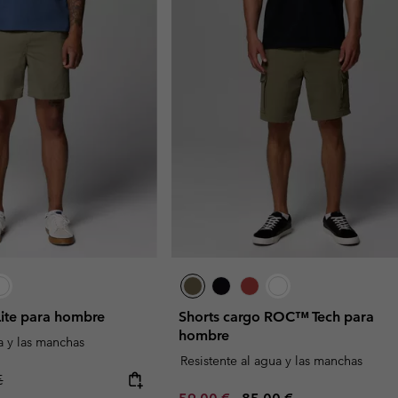
ite para hombre
Shorts cargo ROC™ Tech para
hombre
a y las manchas
Resistente al agua y las manchas
r price:
€
Minimum sale price:
Maximum price: