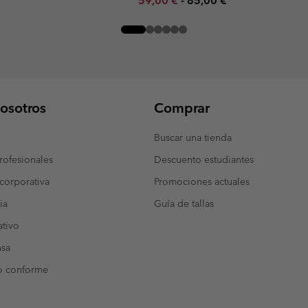
59,00 €
-
85,00 €
osotros
Comprar
Buscar una tienda
ofesionales
Descuento estudiantes
corporativa
Promociones actuales
ia
Guía de tallas
tivo
nsa
o conforme