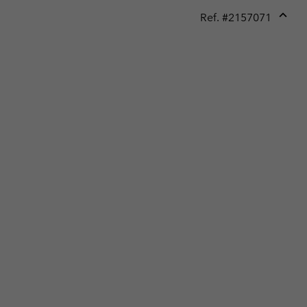
Ref. #
2157071
Expan
or
collap
sectio