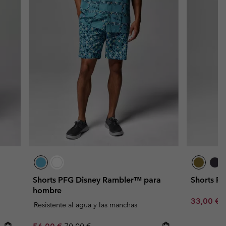
Shorts PFG Disney Rambler™ para
Shorts P
hombre
Minimum s
33,00 €
Resistente al agua y las manchas
Sale price:
Regular price: