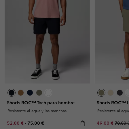
Shorts ROC™ Tech para hombre
Shorts ROC™ L
Resistente al agua y las manchas
Resistente al agu
Minimum sale price:
Maximum price:
Sale price:
Regula
52,00 €
-
75,00 €
49,00 €
70,00 