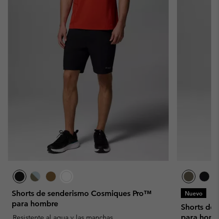
Shorts de senderismo Cosmiques Pro™
Nuevo
para hombre
Shorts de 
para homb
Resistente al agua y las manchas