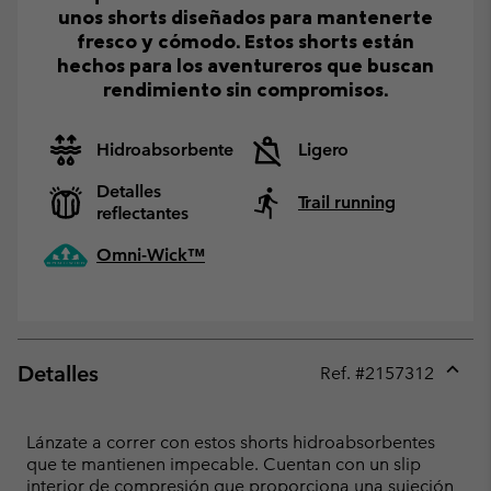
unos shorts diseñados para mantenerte
fresco y cómodo. Estos shorts están
hechos para los aventureros que buscan
rendimiento sin compromisos.
Hidroabsorbente
Ligero
Detalles
Trail running
reflectantes
Omni-Wick™
Detalles
Ref. #
2157312
Expan
or
collap
Lánzate a correr con estos shorts hidroabsorbentes
sectio
que te mantienen impecable. Cuentan con un slip
interior de compresión que proporciona una sujeción