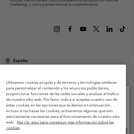
’marketing’ y cómo puedes revocar tu consentimiento.
España
©
2026
Columbia Sportswear Spain S.L.U. Avenida del Doctor Arce, 14,
28002 Madrid, España. Todos los derechos reservados.
Utilizamos cookies propias y de terceros y tecnologías similares
Condiciones de uso
Terminos de Venta
Garantía
para personalizar el contenido y los anuncios publicitarios,
Política de Privacidad
proporcionar funciones de las redes sociales y analizar el tráfico
de nuestro sitio web. Por favor, indica si aceptas nuestro uso de
Términos y condiciones del programa de miembros
estas cookies en las opciones que te damos a continuación.
Selecciona tu país e idioma envío
Incluso si rechazas las cookies, activaremos algunas que son
Términos De Uso Del Contenido Generado Por Los Usuarios
Compras en línea disponibles
estrictamente necesarias para el funcionamiento de nuestro sitio
Impressum
Cookies
Public CBCR
web.
Haz clic aquí para conseguir más información sobre las
cookies
Comp
United States