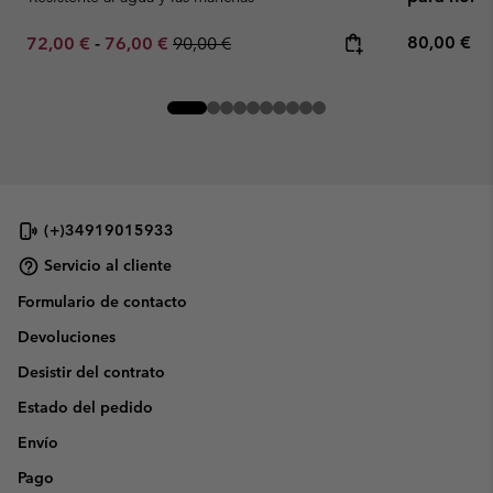
Regular pr
Minimum sale price:
Maximum sale price:
Regular price:
80,00 €
72,00 €
-
76,00 €
90,00 €
(+)34919015933
Servicio al cliente
Formulario de contacto
Devoluciones
Desistir del contrato
Estado del pedido
Envío
Pago