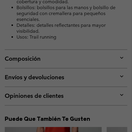
cobertura y comodidad.
Bolsillos: bolsillos para las manos y bolsillo de
seguridad con cremallera para pequeños
esenciales.
Detalles: detalles reflectantes para mayor
visibilidad.
Usos: Trail running
Composición
Expan
or
collap
Envíos y devoluciones
sectio
Expan
or
collap
Opiniones de clientes
sectio
Expan
or
collap
Puede Que También Te Gusten
sectio