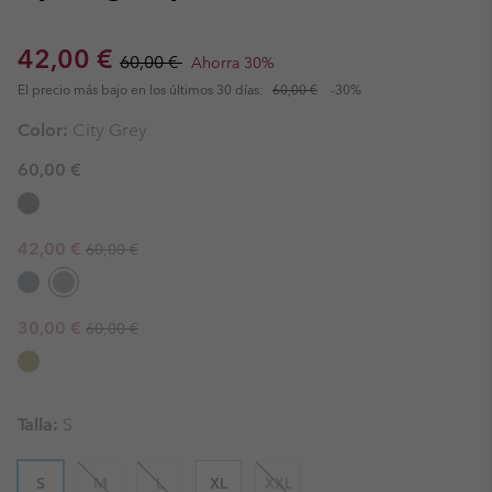
Sale price:
Regular price:
42,00 €
60,00 €
Ahorra 30%
El precio más bajo en los últimos 30 días:
60,00 €
-30%
Color:
City Grey
60,00 €
Regular price:
Sale price:
42,00 €
60,00 €
Regular price:
Sale price:
30,00 €
60,00 €
Talla:
S
S
M
L
XL
XXL