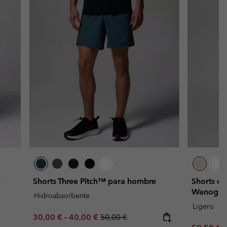
r
Shorts Three Pitch™ para hombre
Shorts de
Wanoga™
Hidroabsorbente
Ligero
Minimum sale price:
Maximum sale price:
Regular price:
30,00 €
-
40,00 €
50,00 €