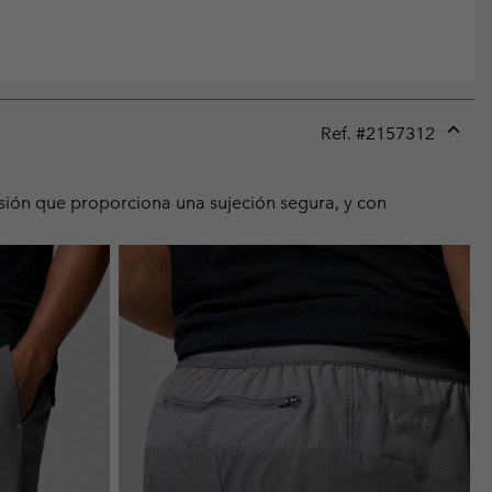
Ref. #
2157312
Expan
or
collap
sión que proporciona una sujeción segura, y con
sectio