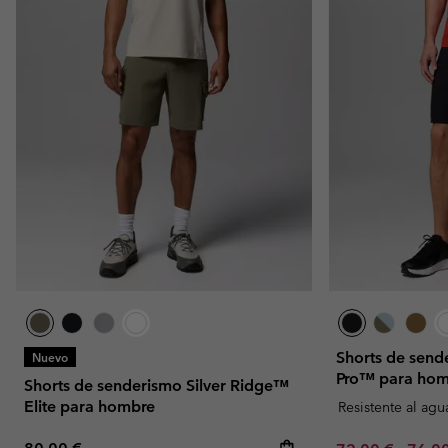
Shorts de sen
Nuevo
Pro™ para ho
Shorts de senderismo Silver Ridge™
Elite para hombre
Resistente al agu
Regular price: