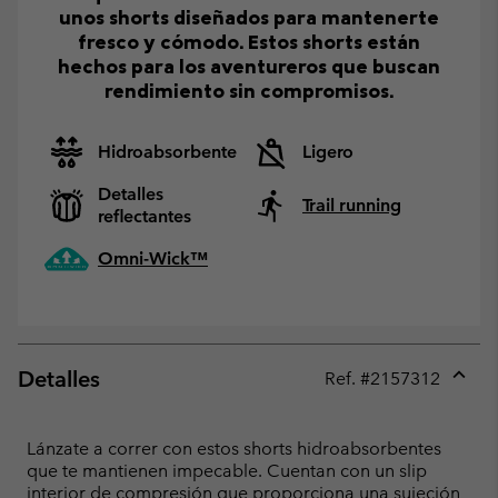
unos shorts diseñados para mantenerte
fresco y cómodo. Estos shorts están
hechos para los aventureros que buscan
rendimiento sin compromisos.
Hidroabsorbente
Ligero
Detalles
Trail running
reflectantes
Omni-Wick™
Detalles
Ref. #
2157312
Expan
or
collap
Lánzate a correr con estos shorts hidroabsorbentes
sectio
que te mantienen impecable. Cuentan con un slip
interior de compresión que proporciona una sujeción