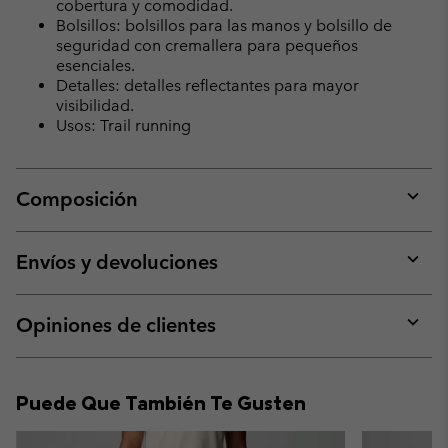
cobertura y comodidad.
Bolsillos: bolsillos para las manos y bolsillo de
seguridad con cremallera para pequeños
esenciales.
Detalles: detalles reflectantes para mayor
visibilidad.
Usos: Trail running
Composición
Expan
or
collap
Envíos y devoluciones
sectio
Expan
or
collap
Opiniones de clientes
sectio
Expan
or
collap
Puede Que También Te Gusten
sectio