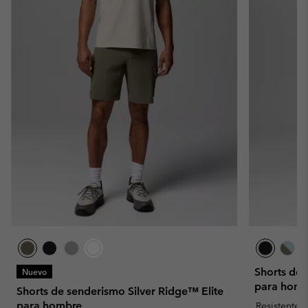
Shorts de
Nuevo
para homb
Shorts de senderismo Silver Ridge™ Elite
para hombre
Resistente 