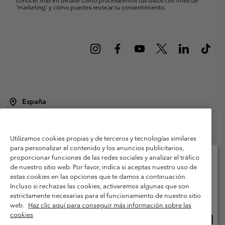
’marketing’ y cómo puedes revocar tu consentimiento.
España
©
2026
Columbia Sportswear Spain S.L.U. Avenida del Doctor Arce, 14,
28002 Madrid, España. Todos los derechos reservados.
Utilizamos cookies propias y de terceros y tecnologías similares
Condiciones de uso
Terminos de Venta
Garantía
para personalizar el contenido y los anuncios publicitarios,
Política de Privacidad
proporcionar funciones de las redes sociales y analizar el tráfico
de nuestro sitio web. Por favor, indica si aceptas nuestro uso de
Términos y condiciones del programa de miembros
estas cookies en las opciones que te damos a continuación.
Selecciona tu país e idioma envío
Incluso si rechazas las cookies, activaremos algunas que son
Términos De Uso Del Contenido Generado Por Los Usuarios
Compras en línea disponibles
estrictamente necesarias para el funcionamiento de nuestro sitio
Impressum
Cookies
Public CBCR
web.
Haz clic aquí para conseguir más información sobre las
cookies
Comp
United States