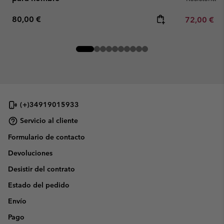
Regular price:
80,00 €
Minimum sa
72,00 €
-
(+)34919015933
Servicio al cliente
Formulario de contacto
Devoluciones
Desistir del contrato
Estado del pedido
Envío
Pago