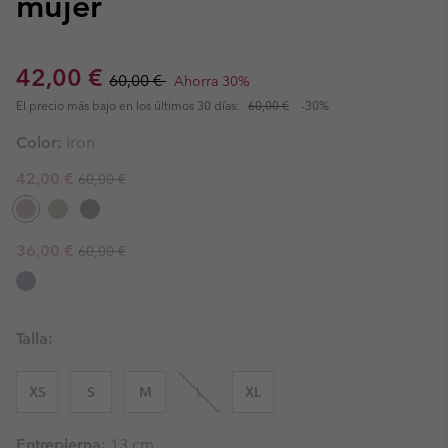
mujer
Sale price:
Regular price:
42,00 €
60,00 €
Ahorra 30%
El precio más bajo en los últimos 30 días:
60,00 €
-30%
Color:
Iron
Regular price:
Sale price:
42,00 €
60,00 €
Regular price:
Sale price:
36,00 €
60,00 €
Talla:
XS
S
M
L
XL
Entrepierna:
13 cm