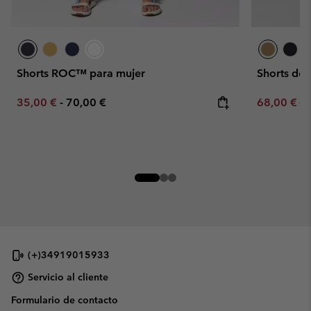
Shorts ROC™ para mujer
Shorts de
Minimum sale price:
Maximum price:
Sale price:
Re
35,00 €
-
70,00 €
68,00 €
80
(+)34919015933
Servicio al cliente
Formulario de contacto