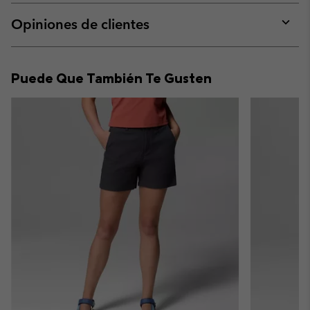
or
collap
Opiniones de clientes
sectio
Expan
or
collap
Puede Que También Te Gusten
sectio