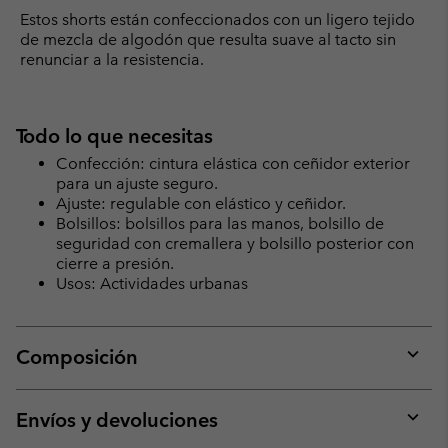
Estos shorts están confeccionados con un ligero tejido
de mezcla de algodón que resulta suave al tacto sin
renunciar a la resistencia.
Todo lo que necesitas
Confección: cintura elástica con ceñidor exterior
para un ajuste seguro.
Ajuste: regulable con elástico y ceñidor.
Bolsillos: bolsillos para las manos, bolsillo de
seguridad con cremallera y bolsillo posterior con
cierre a presión.
Usos: Actividades urbanas
Composición
Expan
or
collap
Envíos y devoluciones
sectio
Expan