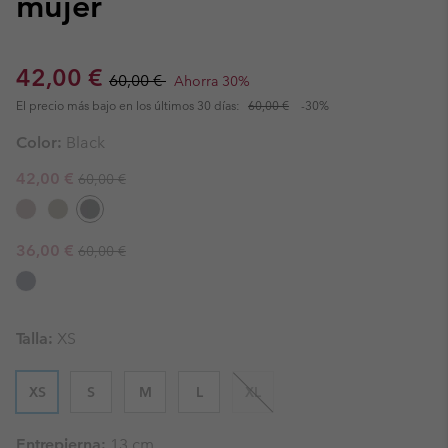
mujer
Sale price:
Regular price:
42,00 €
60,00 €
Ahorra 30%
El precio más bajo en los últimos 30 días:
60,00 €
-30%
Color:
Black
Regular price:
Sale price:
42,00 €
60,00 €
Regular price:
Sale price:
36,00 €
60,00 €
Talla:
XS
XS
S
M
L
XL
Entrepierna:
13 cm