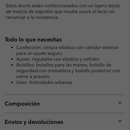
Estos shorts están confeccionados con un ligero tejido
de mezcla de algodón que resulta suave al tacto sin
renunciar a la resistencia.
Todo lo que necesitas
Confección: cintura elástica con ceñidor exterior
para un ajuste seguro.
Ajuste: regulable con elástico y ceñidor.
Bolsillos: bolsillos para las manos, bolsillo de
seguridad con cremallera y bolsillo posterior con
cierre a presión.
Usos: Actividades urbanas
Composición
Expan
or
collap
Envíos y devoluciones
sectio
Expan