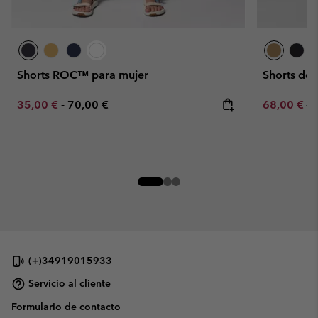
Shorts ROC™ para mujer
Shorts de
Minimum sale price:
Maximum price:
Sale price:
Re
35,00 €
-
70,00 €
68,00 €
80
(+)34919015933
Servicio al cliente
Formulario de contacto