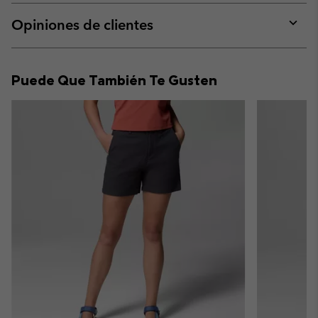
or
collap
Opiniones de clientes
sectio
Expan
or
collap
Puede Que También Te Gusten
sectio