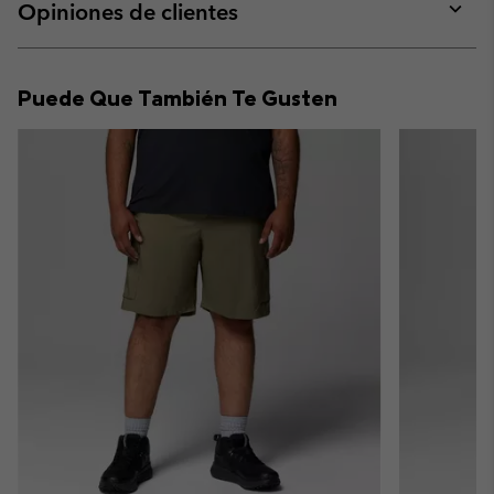
collap
Opiniones de clientes
sectio
Expan
or
collap
Puede Que También Te Gusten
sectio