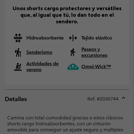
Unos shorts cargo protectores y versátiles
que, al igual que tú, lo dan todo en el
sendero.
Hidroabsorbente
Tejido elástico
Paseos y
Senderismo
excursiones
Actividades de
Omni-Wick™
verano
Detalles
Ref. #
2030744
Expan
or
collap
Camina con total comodidad gracias a estos clásicos
sectio
shorts cargo hidroabsorbentes, con un cinturón
amovible para conseguir un ajuste seguro y múltiples