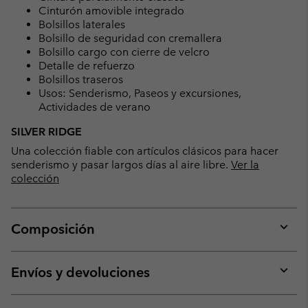
Cinturón amovible integrado
Bolsillos laterales
Bolsillo de seguridad con cremallera
Bolsillo cargo con cierre de velcro
Detalle de refuerzo
Bolsillos traseros
Usos: Senderismo, Paseos y excursiones,
Actividades de verano
SILVER RIDGE
Una colección fiable con artículos clásicos para hacer
senderismo y pasar largos días al aire libre.
Ver la
colección
Composición
Expan
or
collap
Envíos y devoluciones
sectio
Expan
or