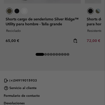
Shorts cargo de senderismo Silver Ridge™
Shorts de
Utility para hombre - Talla grande
para homb
Reciclado
Resistente 
Regular price:
Minimum sa
65,00 €
72,00 €
-
(+)34919015933
Servicio al cliente
Formulario de contacto
Devoluciones