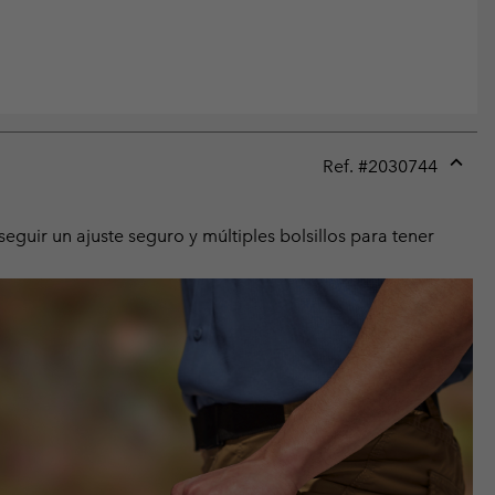
Ref. #
2030744
Expan
or
collap
guir un ajuste seguro y múltiples bolsillos para tener
sectio