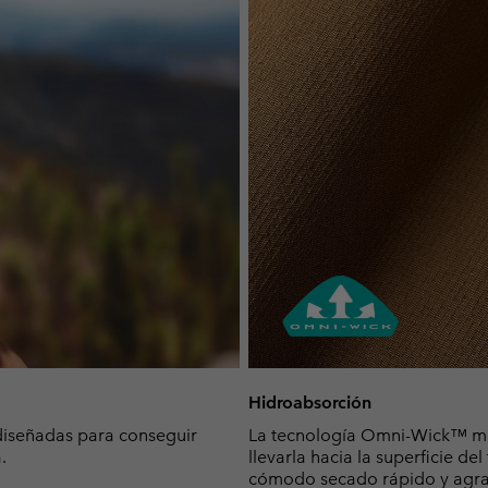
Hidroabsorción
 diseñadas para conseguir
La tecnología Omni-Wick™ man
.
llevarla hacia la superficie d
cómodo secado rápido y agrad