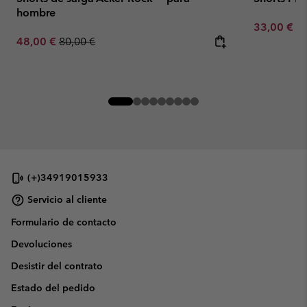
hombre
Minimum sa
33,00 €
-
Sale price:
Regular price:
48,00 €
80,00 €
(+)34919015933
Servicio al cliente
Formulario de contacto
Devoluciones
Desistir del contrato
Estado del pedido