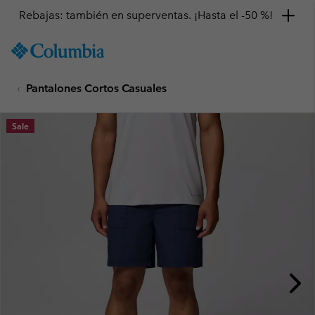
Rebajas: también en superventas. ¡Hasta el -50 %!
SKIP
Columbia
TO
Sportswear
CONTENT
Pantalones Cortos Casuales
SKIP
TO
MAIN
Sale
NAV
SKIP
TO
SEARCH