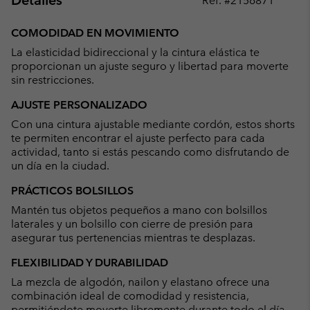
Detalles
Ref. #
2156871
Expan
or
COMODIDAD EN MOVIMIENTO
collap
La elasticidad bidireccional y la cintura elástica te
sectio
proporcionan un ajuste seguro y libertad para moverte
sin restricciones.
AJUSTE PERSONALIZADO
Con una cintura ajustable mediante cordón, estos shorts
te permiten encontrar el ajuste perfecto para cada
actividad, tanto si estás pescando como disfrutando de
un día en la ciudad.
PRÁCTICOS BOLSILLOS
Mantén tus objetos pequeños a mano con bolsillos
laterales y un bolsillo con cierre de presión para
asegurar tus pertenencias mientras te desplazas.
FLEXIBILIDAD Y DURABILIDAD
La mezcla de algodón, nailon y elastano ofrece una
combinación ideal de comodidad y resistencia,
permitiéndote moverte libremente durante todo el día.