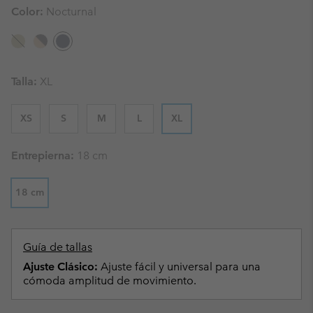
Color:
Nocturnal
Talla:
XL
XS
S
M
L
XL
Entrepierna:
18 cm
18 cm
Guía de tallas
Ajuste Clásico:
Ajuste fácil y universal para una
cómoda amplitud de movimiento.