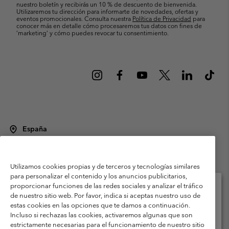
nuestro boletín y recibirás un 10 % de descuento de bienvenida.
Utilizaremos tu dirección para informarte de novedades, ofertas y
eventos promocionales. Consulta nuestra
Política de Privacidad
para
conocer más en detalle cómo procesaremos tus datos con fines de
’marketing’ y cómo puedes revocar tu consentimiento.
España
©
2026
Columbia Sportswear Spain S.L.U. Avenida del Doctor Arce, 14,
28002 Madrid, España. Todos los derechos reservados.
Utilizamos cookies propias y de terceros y tecnologías similares
Condiciones de uso
Terminos de Venta
Garantía
para personalizar el contenido y los anuncios publicitarios,
Política de Privacidad
proporcionar funciones de las redes sociales y analizar el tráfico
de nuestro sitio web. Por favor, indica si aceptas nuestro uso de
Términos y condiciones del programa de miembros
estas cookies en las opciones que te damos a continuación.
Selecciona tu país e idioma envío
Incluso si rechazas las cookies, activaremos algunas que son
Términos De Uso Del Contenido Generado Por Los Usuarios
Compras en línea disponibles
estrictamente necesarias para el funcionamiento de nuestro sitio