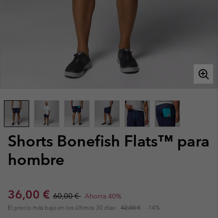
Shorts Bonefish Flats™ para
hombre
Sale price:
Regular price:
36,00 €
60,00 €
Ahorra 40%
El precio más bajo en los últimos 30 días:
42,00 €
-14%