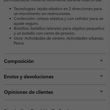
Tecnologías: tejido elástico en 2 direcciones para
un movimiento sin restricciones.
Confección: cintura elástica y con ceñidor para un
ajuste seguro.
Bolsillos: bolsillos laterales para objetos pequeños
y un bolsillo con cierre de presión.
Usos: Actividades de verano, Actividades urbanas,
Pesca
Composición
Expan
or
collap
Envíos y devoluciones
sectio
Expan
or
collap
Opiniones de clientes
sectio
Expan
or
collap