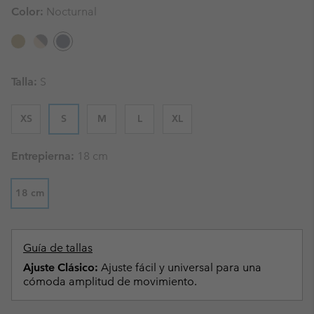
Color:
Nocturnal
Talla:
S
XS
S
M
L
XL
Entrepierna:
18 cm
18 cm
Guía de tallas
Ajuste Clásico:
Ajuste fácil y universal para una
cómoda amplitud de movimiento.