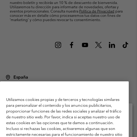
nuestro boletín y recibirás un 10 % de descuento de bienvenida.
Utilizaremos tu dirección para informarte de novedades, ofertas y
eventos promocionales. Consulta nuestra
Política de Privacidad
para
conocer más en detalle cómo procesaremos tus datos con fines de
’marketing’ y cómo puedes revocar tu consentimiento.
España
©
2026
Columbia Sportswear Spain S.L.U. Avenida del Doctor Arce, 14,
28002 Madrid, España. Todos los derechos reservados.
Utilizamos cookies propias y de terceros y tecnologías similares
Condiciones de uso
Terminos de Venta
Garantía
para personalizar el contenido y los anuncios publicitarios,
Política de Privacidad
proporcionar funciones de las redes sociales y analizar el tráfico
de nuestro sitio web. Por favor, indica si aceptas nuestro uso de
Términos y condiciones del programa de miembros
estas cookies en las opciones que te damos a continuación.
Selecciona tu país e idioma envío
Incluso si rechazas las cookies, activaremos algunas que son
Términos De Uso Del Contenido Generado Por Los Usuarios
Compras en línea disponibles
estrictamente necesarias para el funcionamiento de nuestro sitio