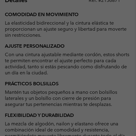
Detalles
Ref. #
2156871
Expan
or
COMODIDAD EN MOVIMIENTO
collap
La elasticidad bidireccional y la cintura elástica te
sectio
proporcionan un ajuste seguro y libertad para moverte
sin restricciones.
AJUSTE PERSONALIZADO
Con una cintura ajustable mediante cordón, estos shorts
te permiten encontrar el ajuste perfecto para cada
actividad, tanto si estás pescando como disfrutando de
un día en la ciudad.
PRÁCTICOS BOLSILLOS
Mantén tus objetos pequeños a mano con bolsillos
laterales y un bolsillo con cierre de presión para
asegurar tus pertenencias mientras te desplazas.
FLEXIBILIDAD Y DURABILIDAD
La mezcla de algodón, nailon y elastano ofrece una
combinación ideal de comodidad y resistencia,
permitiéndote moverte libremente durante todo el día.