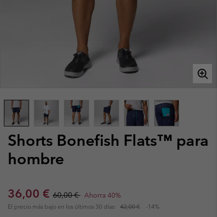
Shorts Bonefish Flats™ para
hombre
Sale price:
Regular price:
36,00 €
60,00 €
Ahorra 40%
El precio más bajo en los últimos 30 días:
42,00 €
-14%