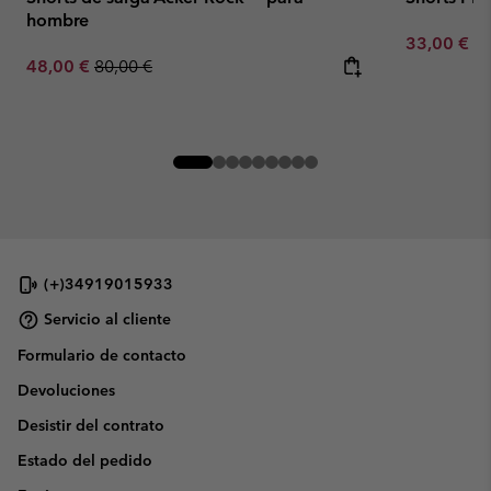
hombre
Minimum sa
33,00 €
-
Sale price:
Regular price:
48,00 €
80,00 €
(+)34919015933
Servicio al cliente
Formulario de contacto
Devoluciones
Desistir del contrato
Estado del pedido