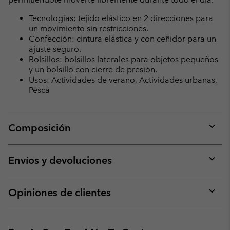
Tecnologías: tejido elástico en 2 direcciones para
un movimiento sin restricciones.
Confección: cintura elástica y con ceñidor para un
ajuste seguro.
Bolsillos: bolsillos laterales para objetos pequeños
y un bolsillo con cierre de presión.
Usos: Actividades de verano, Actividades urbanas,
Pesca
Composición
Expan
or
collap
Envíos y devoluciones
sectio
Expan
or
collap
Opiniones de clientes
sectio
Expan
or
collap