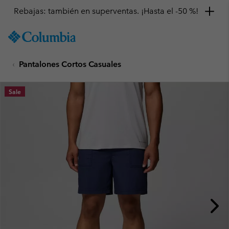
Rebajas: también en superventas. ¡Hasta el -50 %!
SKIP
Columbia
TO
Sportswear
CONTENT
Pantalones Cortos Casuales
SKIP
TO
MAIN
Sale
NAV
SKIP
TO
SEARCH