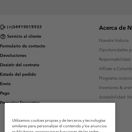
Acerca de N
(+)34919015933
Servicio al cliente
Nuestra historia
Formulario de contacto
Oportunidades pr
Devoluciones
Responsabilidad 
Desistir del contrato
Afíliate a Columb
Estado del pedido
Programa corpora
Envío
Inversores & pre
Pago
Accesibilidad: N
Preguntas frecuentes
Utilizamos cookies propias y de terceros y tecnologías
similares para personalizar el contenido y los anuncios
publicitarios, proporcionar funciones de las redes