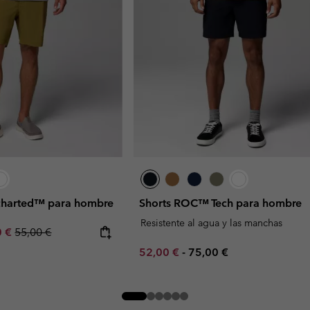
charted™ para hombre
Shorts ROC™ Tech para hombre
Resistente al agua y las manchas
rice:
um sale price:
Regular price:
0 €
55,00 €
Minimum sale price:
Maximum price:
52,00 €
-
75,00 €