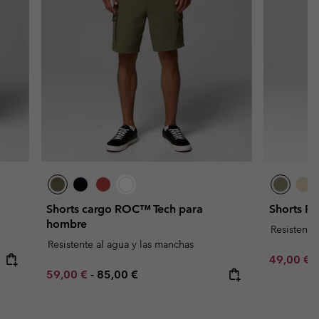
Shorts cargo ROC™ Tech para
Shorts R
hombre
Resistente
Resistente al agua y las manchas
Sale price
R
49,00 €
7
Minimum sale price:
Maximum price:
59,00 €
-
85,00 €