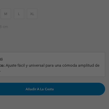
Invierno & de Esquí
Invierno & de Esquí
Guía De Artícolos Impermeables
Guía De Artícolos Impermeables
M
L
XL
as grandes
 para mujer
8 cm
s para hombre
as
co:
Ajuste fácil y universal para una cómoda amplitud de
.
Añadir A La Cesta