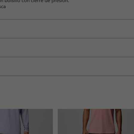
n bolsillo con cierre de presión.
sca