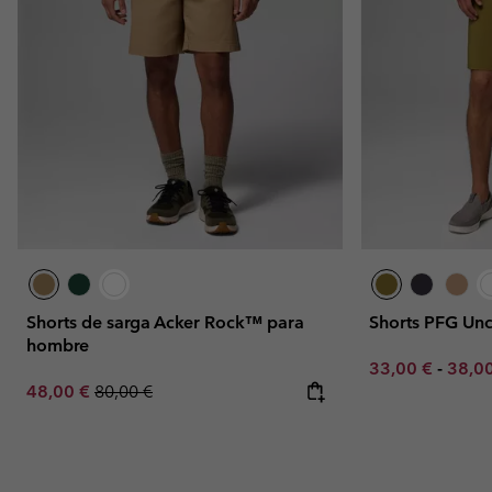
Shorts de sarga Acker Rock™ para
Shorts PFG Un
hombre
Minimum sale p
Maxim
33,00 €
-
38,0
Sale price:
Regular price:
48,00 €
80,00 €