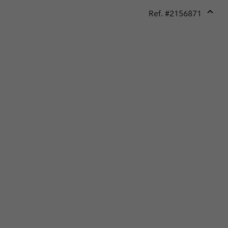
Ref. #
2156871
Expan
or
collap
sectio