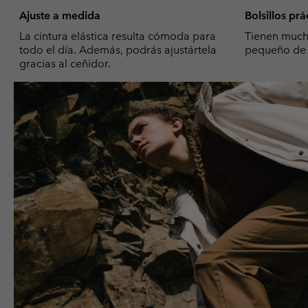
Ajuste a medida
Bolsillos prá
La cintura elástica resulta cómoda para
Tienen mucho
todo el día. Además, podrás ajustártela
pequeño de 
gracias al ceñidor.