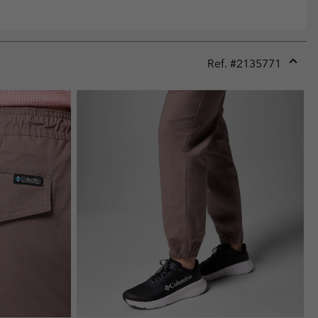
Ref. #
2135771
Expan
or
collap
sectio