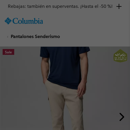
Rebajas: también en superventas. ¡Hasta el -50 %!
SKIP
Columbia
TO
Sportswear
CONTENT
Pantalones Senderismo
SKIP
TO
MAIN
Sale
NAV
SKIP
TO
SEARCH