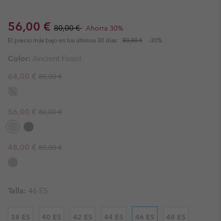
Sale price:
Regular price:
56,00 €
80,00 €
Ahorra 30%
El precio más bajo en los últimos 30 días:
80,00 €
-30%
Color:
Ancient Fossil
Regular price:
Sale price:
64,00 €
80,00 €
Regular price:
Sale price:
56,00 €
80,00 €
Regular price:
Sale price:
48,00 €
80,00 €
Talla:
46 ES
38 ES
40 ES
42 ES
44 ES
46 ES
48 ES