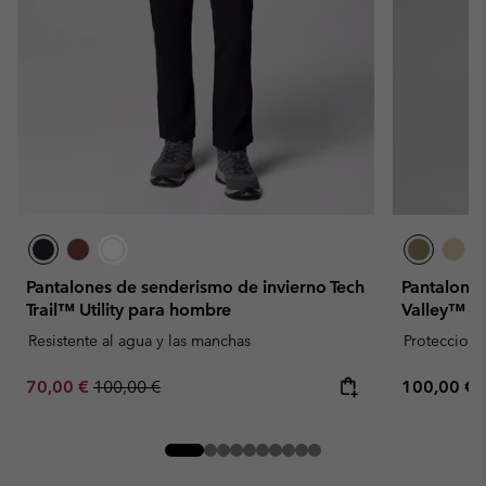
Pantalones de senderismo de invierno Tech
Pantalones
Trail™ Utility para hombre
Valley™ p
Resistente al agua y las manchas
Proteccion 
Sale price:
Regular price:
Regular pr
70,00 €
100,00 €
100,00 €