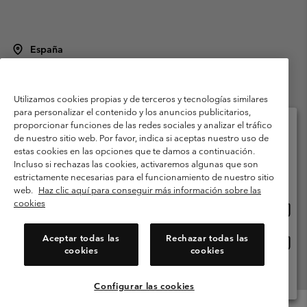
España
©
2026
Columbia Sportswear Spain S.L.U. Avenida del Doctor Arce, 14,
28002 Madrid, España. Todos los derechos reservados.
Utilizamos cookies propias y de terceros y tecnologías similares
Condiciones de uso
Terminos de Venta
Garantía
para personalizar el contenido y los anuncios publicitarios,
Política de Privacidad
proporcionar funciones de las redes sociales y analizar el tráfico
de nuestro sitio web. Por favor, indica si aceptas nuestro uso de
Términos y condiciones del programa de miembros
estas cookies en las opciones que te damos a continuación.
Selecciona tu país e idioma envío
Incluso si rechazas las cookies, activaremos algunas que son
Términos De Uso Del Contenido Generado Por Los Usuarios
Compras en línea disponibles
estrictamente necesarias para el funcionamiento de nuestro sitio
Impressum
Cookies
Public CBCR
web.
Haz clic aquí para conseguir más información sobre las
cookies
Comp
United States
en
Servicio al cliente: Lu. - Vi. de 9:00 a 13:00 y de 14:00 a 18:00
(+)34919015933
línea
Aceptar todas las
Rechazar todas las
Comp
España
dispon
cookies
cookies
en
línea
Ver Todos Los Países
dispon
Configurar las cookies