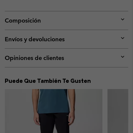
Composición
Expan
or
collap
Envíos y devoluciones
sectio
Expan
or
collap
Opiniones de clientes
sectio
Expan
or
collap
Puede Que También Te Gusten
sectio