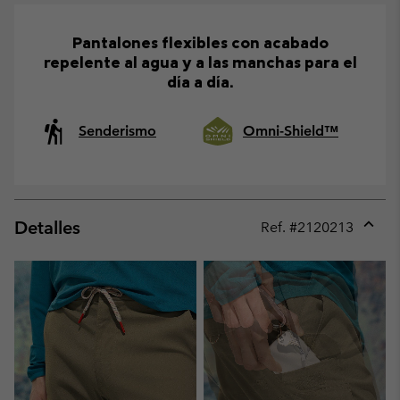
Pantalones flexibles con acabado
repelente al agua y a las manchas para el
día a día.
Senderismo
Omni-Shield™
Detalles
Ref. #
2120213
Expan
or
collap
sectio