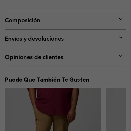
Composición
Expan
or
collap
Envíos y devoluciones
sectio
Expan
or
collap
Opiniones de clientes
sectio
Expan
or
collap
Puede Que También Te Gusten
sectio