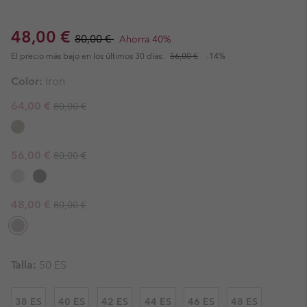
Sale price:
Regular price:
48,00 €
80,00 €
Ahorra 40%
El precio más bajo en los últimos 30 días:
56,00 €
-14%
Color:
Iron
Regular price:
Sale price:
64,00 €
80,00 €
Regular price:
Sale price:
56,00 €
80,00 €
Regular price:
Sale price:
48,00 €
80,00 €
Talla:
50 ES
38 ES
40 ES
42 ES
44 ES
46 ES
48 ES