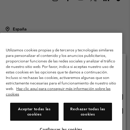
España
©
2026
Columbia Sportswear Spain S.L.U. Avenida del Doctor Arce, 14,
28002 Madrid, España. Todos los derechos reservados.
Utilizamos cookies propias y de terceros y tecnologías similares
Condiciones de uso
Terminos de Venta
Garantía
para personalizar el contenido y los anuncios publicitarios,
Política de Privacidad
proporcionar funciones de las redes sociales y analizar el tráfico
de nuestro sitio web. Por favor, indica si aceptas nuestro uso de
Términos y condiciones del programa de miembros
estas cookies en las opciones que te damos a continuación.
Selecciona tu país e idioma envío
Incluso si rechazas las cookies, activaremos algunas que son
Términos De Uso Del Contenido Generado Por Los Usuarios
Compras en línea disponibles
estrictamente necesarias para el funcionamiento de nuestro sitio
Impressum
Cookies
Public CBCR
web.
Haz clic aquí para conseguir más información sobre las
cookies
Comp
United States
en
Servicio al cliente: Lu. - Vi. de 9:00 a 13:00 y de 14:00 a 18:00
(+)34919015933
línea
Aceptar todas las
Rechazar todas las
Comp
España
dispon
cookies
cookies
en
línea
Ver Todos Los Países
dispon
Configurar las cookies