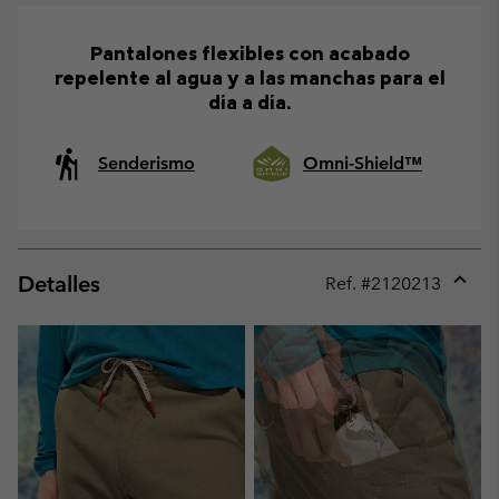
Pantalones flexibles con acabado
repelente al agua y a las manchas para el
día a día.
Senderismo
Omni-Shield™
Detalles
Ref. #
2120213
Expan
or
collap
sectio