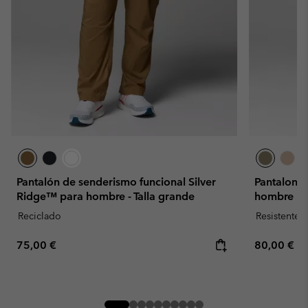
Pantalón de senderismo funcional Silver
Pantalone
Ridge™ para hombre - Talla grande
hombre
Reciclado
Resistente 
Regular price:
Regular pr
75,00 €
80,00 €