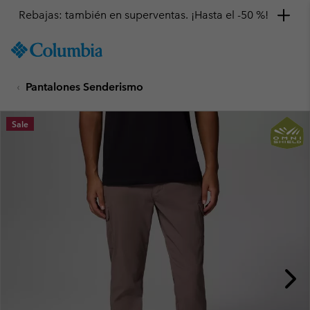
Rebajas: también en superventas. ¡Hasta el -50 %!
SKIP
Columbia
TO
Sportswear
CONTENT
Pantalones Senderismo
SKIP
TO
MAIN
Sale
NAV
SKIP
TO
SEARCH