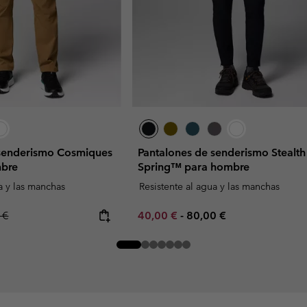
 senderismo Cosmiques
Pantalones de senderismo Stealth
mbre
Spring™ para hombre
a y las manchas
Resistente al agua y las manchas
r price:
Minimum sale price:
Maximum price:
 €
40,00 €
-
80,00 €