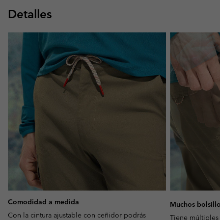
Detalles
Comodidad a medida
Muchos bolsill
Con la cintura ajustable con ceñidor podrás
Tiene múltiples 