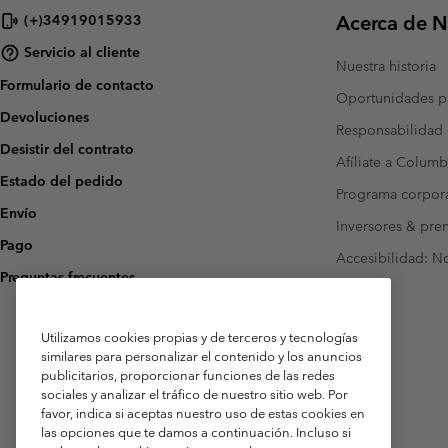
Acerca de N
(+)34919015933
Servicio al cliente
Nuestra historia
Formulario de contacto
Oportunidades pr
Devoluciones
Responsabilidad 
Desistir del contrato
Afíliate a Columb
Estado del pedido
Programa corpora
Envío
Inversores & pre
Pago
Accesibilidad: N
Preguntas frecuentes
Utilizamos cookies propias y de terceros y tecnologías
similares para personalizar el contenido y los anuncios
publicitarios, proporcionar funciones de las redes
sociales y analizar el tráfico de nuestro sitio web. Por
favor, indica si aceptas nuestro uso de estas cookies en
las opciones que te damos a continuación. Incluso si