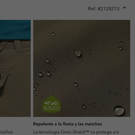
Ref. #
2120213
Expan
or
collap
sectio
Repelente a la lluvia y las manchas
lsillos
La tecnología Omni-Shield™ os protege a ti