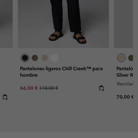
Pantalones ligeros Chill Creek™ para
Pantalón 
hombre
Silver R
Reciclado
Sale price:
Regular price:
66,00 €
110,00 €
Regular p
70,00 €