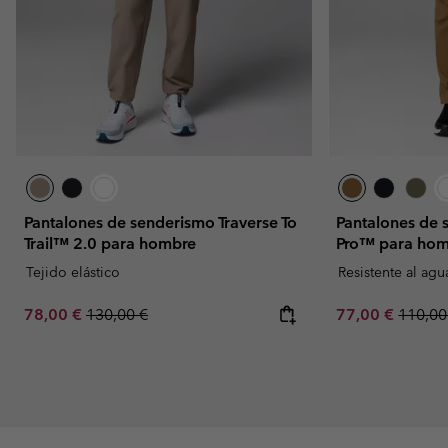
Pantalones de senderismo Traverse To
Pantalones de
Trail™ 2.0 para hombre
Pro™ para ho
Tejido elástico
Resistente al agu
Sale price:
Regular price:
Sale price:
Regula
78,00 €
130,00 €
77,00 €
110,00