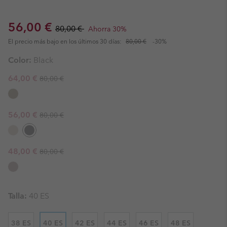
Sale price:
Regular price:
56,00 €
80,00 €
Ahorra 30%
El precio más bajo en los últimos 30 días:
80,00 €
-30%
Color:
Black
Regular price:
Sale price:
64,00 €
80,00 €
Regular price:
Sale price:
56,00 €
80,00 €
Regular price:
Sale price:
48,00 €
80,00 €
Talla:
40 ES
38 ES
40 ES
42 ES
44 ES
46 ES
48 ES