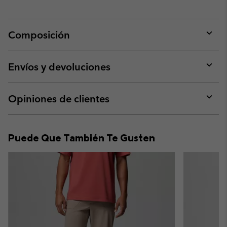
Composición
Expan
or
collap
Envíos y devoluciones
sectio
Expan
or
collap
Opiniones de clientes
sectio
Expan
or
collap
Puede Que También Te Gusten
sectio