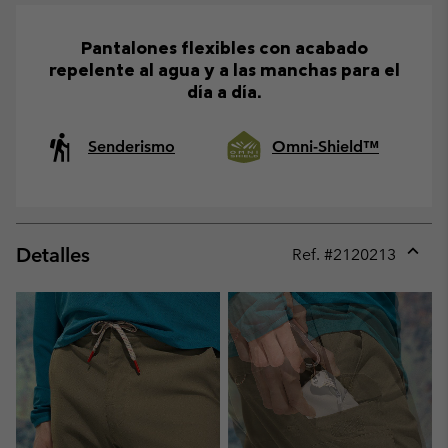
Pantalones flexibles con acabado
repelente al agua y a las manchas para el
día a día.
Senderismo
Omni-Shield™
Detalles
Ref. #
2120213
Expan
or
collap
sectio