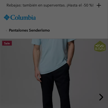
Rebajas: también en superventas. ¡Hasta el -50 %!
SKIP
Columbia
TO
Sportswear
CONTENT
Pantalones Senderismo
SKIP
TO
MAIN
Sale
NAV
SKIP
TO
SEARCH