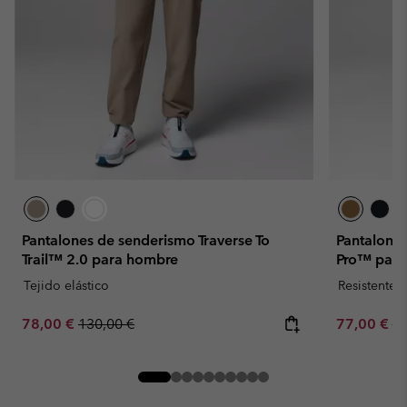
Pantalones de senderismo Traverse To
Pantalone
Trail™ 2.0 para hombre
Pro™ para
Tejido elástico
Resistente 
Sale price:
Regular price:
Sale price:
Re
78,00 €
130,00 €
77,00 €
11