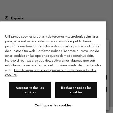
España
©
2026
Columbia Sportswear Spain S.L.U. Avenida del Doctor Arce, 14,
28002 Madrid, España. Todos los derechos reservados.
Utilizamos cookies propias y de terceros y tecnologías similares
Condiciones de uso
Terminos de Venta
Garantía
para personalizar el contenido y los anuncios publicitarios,
Política de Privacidad
proporcionar funciones de las redes sociales y analizar el tráfico
de nuestro sitio web. Por favor, indica si aceptas nuestro uso de
Términos y condiciones del programa de miembros
estas cookies en las opciones que te damos a continuación.
Selecciona tu país e idioma envío
Incluso si rechazas las cookies, activaremos algunas que son
Términos De Uso Del Contenido Generado Por Los Usuarios
Compras en línea disponibles
estrictamente necesarias para el funcionamiento de nuestro sitio
Impressum
Cookies
Public CBCR
web.
Haz clic aquí para conseguir más información sobre las
cookies
Comp
United States
en
Servicio al cliente: Lu. - Vi. de 9:00 a 13:00 y de 14:00 a 18:00
(+)34919015933
línea
Aceptar todas las
Rechazar todas las
Comp
España
dispon
cookies
cookies
en
línea
Ver Todos Los Países
dispon
Configurar las cookies