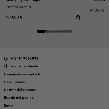
Proteccion solar
Minimum sa
84,00 €
-
Regular price:
100,00 €
(+)34919015933
Servicio al cliente
Formulario de contacto
Devoluciones
Desistir del contrato
Estado del pedido
Envío