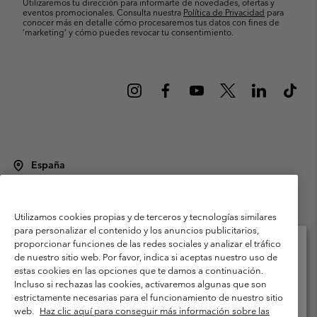
Utilizaremos tu dirección para informarte de novedades, ofertas y
eventos promocionales. Consulta nuestra
Política de Privacidad
para
conocer más en detalle cómo procesaremos tus datos con fines de
’marketing’ y cómo puedes revocar tu consentimiento.
España
©
2026
Columbia Sportswear Spain S.L.U. Avenida del Doctor Arce, 14,
28002 Madrid, España. Todos los derechos reservados.
Utilizamos cookies propias y de terceros y tecnologías similares
Condiciones de uso
Terminos de Venta
Garantía
para personalizar el contenido y los anuncios publicitarios,
Política de Privacidad
proporcionar funciones de las redes sociales y analizar el tráfico
de nuestro sitio web. Por favor, indica si aceptas nuestro uso de
Términos y condiciones del programa de miembros
estas cookies en las opciones que te damos a continuación.
Selecciona tu país e idioma envío
Incluso si rechazas las cookies, activaremos algunas que son
Términos De Uso Del Contenido Generado Por Los Usuarios
Compras en línea disponibles
estrictamente necesarias para el funcionamiento de nuestro sitio
Impressum
Cookies
Public CBCR
web.
Haz clic aquí para conseguir más información sobre las