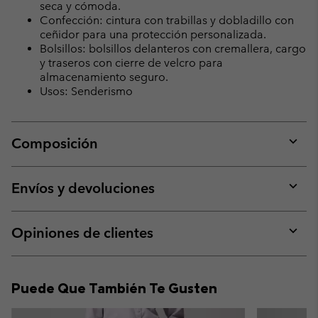
seca y cómoda.
Confección: cintura con trabillas y dobladillo con
ceñidor para una protección personalizada.
Bolsillos: bolsillos delanteros con cremallera, cargo
y traseros con cierre de velcro para
almacenamiento seguro.
Usos: Senderismo
Composición
Expan
or
collap
Envíos y devoluciones
sectio
Expan
or
collap
Opiniones de clientes
sectio
Expan
or
collap
Puede Que También Te Gusten
sectio