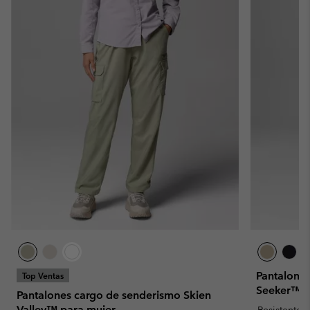
Pantalones
Top Ventas
Seeker™ 3
Pantalones cargo de senderismo Skien
Valley™ para mujer
Resistente 