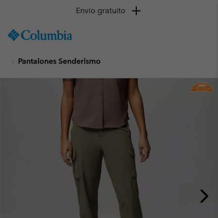
Envío gratuito
SKIP
Columbia
TO
Sportswear
CONTENT
Pantalones Senderismo
SKIP
TO
MAIN
NAV
SKIP
TO
SEARCH