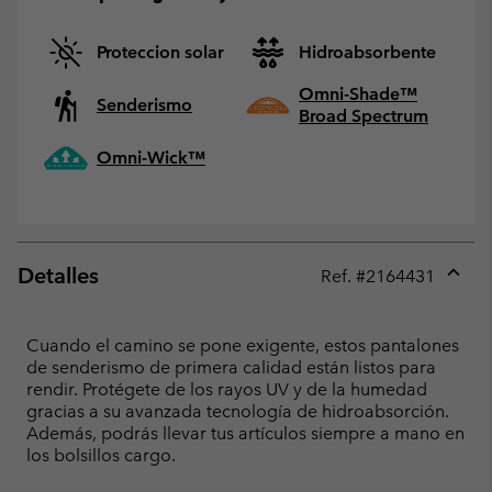
Proteccion solar
Hidroabsorbente
Omni-Shade™
Senderismo
Broad Spectrum
Omni-Wick™
Detalles
Ref. #
2164431
Expan
or
collap
Cuando el camino se pone exigente, estos pantalones
sectio
de senderismo de primera calidad están listos para
rendir. Protégete de los rayos UV y de la humedad
gracias a su avanzada tecnología de hidroabsorción.
Además, podrás llevar tus artículos siempre a mano en
los bolsillos cargo.