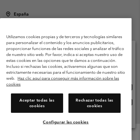
España
©
2026
Columbia Sportswear Spain S.L.U. Avenida del Doctor Arce, 14,
28002 Madrid, España. Todos los derechos reservados.
Utilizamos cookies propias y de terceros y tecnologías similares
Condiciones de uso
Terminos de Venta
Garantía
para personalizar el contenido y los anuncios publicitarios,
Política de Privacidad
proporcionar funciones de las redes sociales y analizar el tráfico
de nuestro sitio web. Por favor, indica si aceptas nuestro uso de
Términos y condiciones del programa de miembros
estas cookies en las opciones que te damos a continuación.
Selecciona tu país e idioma envío
Incluso si rechazas las cookies, activaremos algunas que son
Términos De Uso Del Contenido Generado Por Los Usuarios
Compras en línea disponibles
estrictamente necesarias para el funcionamiento de nuestro sitio
Impressum
Cookies
Public CBCR
web.
Haz clic aquí para conseguir más información sobre las
cookies
Comp
United States
en
Servicio al cliente: Lu. - Vi. de 9:00 a 13:00 y de 14:00 a 18:00
(+)34919015933
línea
Aceptar todas las
Rechazar todas las
Comp
España
dispon
cookies
cookies
en
línea
Ver Todos Los Países
dispon
Configurar las cookies
Menu
Buscar
Iniciar
Mini