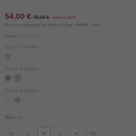
Sale price:
Regular price:
54,00 €
90,00 €
Ahorra 40%
El precio más bajo en los últimos 30 días:
90,00 €
-40%
Color:
City Grey
Regular price:
Sale price:
63,00 €
90,00 €
Regular price:
Sale price:
54,00 €
90,00 €
Regular price:
Sale price:
45,00 €
90,00 €
Talla:
M
XS
S
M
L
XL
XXL