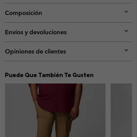
Composición
Expan
or
collap
Envíos y devoluciones
sectio
Expan
or
collap
Opiniones de clientes
sectio
Expan
or
collap
Puede Que También Te Gusten
sectio