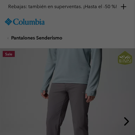
Rebajas: también en superventas. ¡Hasta el -50 %!
SKIP
Columbia
TO
Sportswear
CONTENT
Pantalones Senderismo
SKIP
TO
MAIN
Sale
NAV
SKIP
TO
SEARCH