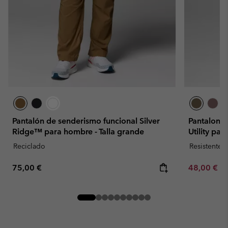
Pantalón de senderismo funcional Silver
Pantalones
Ridge™ para hombre - Talla grande
Utility pa
Reciclado
Resistente 
Regular price:
Minimum sa
75,00 €
48,00 €
-