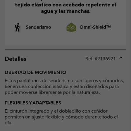
tejido elástico con acabado repelente al
agua y las manchas.
Senderismo
Omni-Shield™
Detalles
Ref. #
2136921
Expan
or
LIBERTAD DE MOVIMIENTO
collap
Estos pantalones de senderismo son ligeros y cómodos,
sectio
tienen una confección elástica y están diseñados para
poder moverse libremente por la naturaleza.
FLEXIBLES Y ADAPTABLES
El cinturón integrado y el dobladillo con ceñidor
permiten un ajuste flexible y cómodo durante todo el
día.