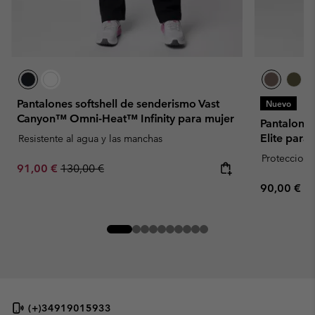
Pantalones softshell de senderismo Vast
Nuevo
Canyon™ Omni-Heat™ Infinity para mujer
Pantalone
Elite para
Resistente al agua y las manchas
Proteccion 
Sale price:
Regular price:
91,00 €
130,00 €
Regular pr
90,00 €
(+)34919015933