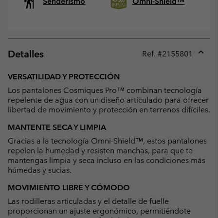
Senderismo
Omni-Shield™
Detalles
Ref. #
2155801
Expan
or
VERSATILIDAD Y PROTECCIÓN
collap
Los pantalones Cosmiques Pro™ combinan tecnología
sectio
repelente de agua con un diseño articulado para ofrecer
libertad de movimiento y protección en terrenos difíciles.
MANTENTE SECA Y LIMPIA
Gracias a la tecnología Omni-Shield™, estos pantalones
repelen la humedad y resisten manchas, para que te
mantengas limpia y seca incluso en las condiciones más
húmedas y sucias.
MOVIMIENTO LIBRE Y CÓMODO
Las rodilleras articuladas y el detalle de fuelle
proporcionan un ajuste ergonómico, permitiéndote