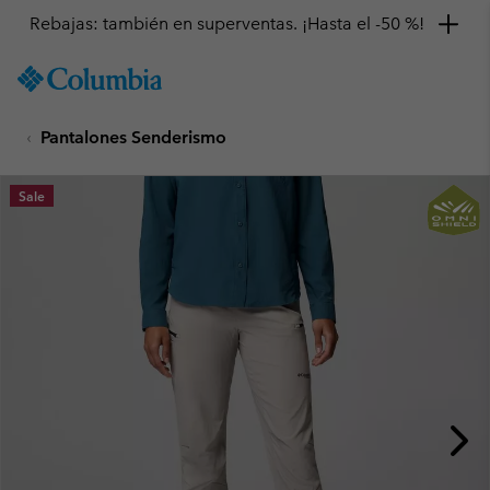
Rebajas: también en superventas. ¡Hasta el -50 %!
SKIP
Columbia
TO
Sportswear
CONTENT
Pantalones Senderismo
SKIP
TO
MAIN
Sale
NAV
SKIP
TO
SEARCH