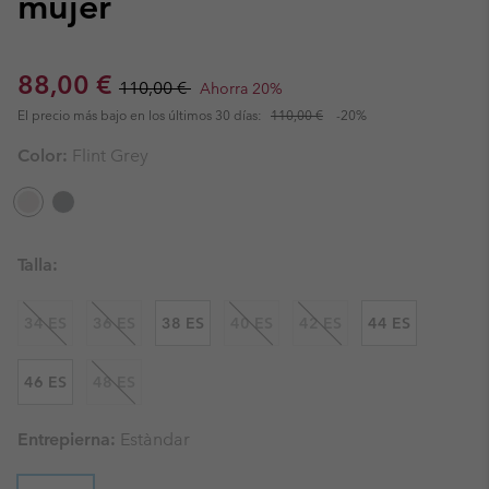
mujer
Sale price:
Regular price:
88,00 €
110,00 €
Ahorra 20%
El precio más bajo en los últimos 30 días:
110,00 €
-20%
Color:
Flint Grey
Talla:
34 ES
36 ES
38 ES
40 ES
42 ES
44 ES
46 ES
48 ES
Entrepierna:
Estàndar