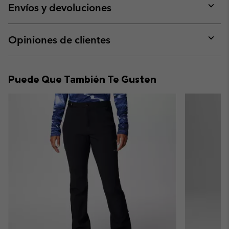
collap
Envíos y devoluciones
sectio
Expan
or
collap
Opiniones de clientes
sectio
Expan
or
collap
Puede Que También Te Gusten
sectio