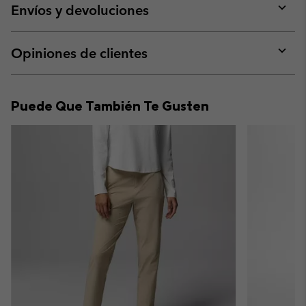
collap
Envíos y devoluciones
sectio
Expan
or
collap
Opiniones de clientes
sectio
Expan
or
collap
Puede Que También Te Gusten
sectio