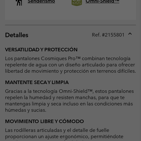
Senderismo
Omni-Shield™
Detalles
Ref. #
2155801
Expan
or
VERSATILIDAD Y PROTECCIÓN
collap
Los pantalones Cosmiques Pro™ combinan tecnología
sectio
repelente de agua con un diseño articulado para ofrecer
libertad de movimiento y protección en terrenos difíciles.
MANTENTE SECA Y LIMPIA
Gracias a la tecnología Omni-Shield™, estos pantalones
repelen la humedad y resisten manchas, para que te
mantengas limpia y seca incluso en las condiciones más
húmedas y sucias.
MOVIMIENTO LIBRE Y CÓMODO
Las rodilleras articuladas y el detalle de fuelle
proporcionan un ajuste ergonómico, permitiéndote