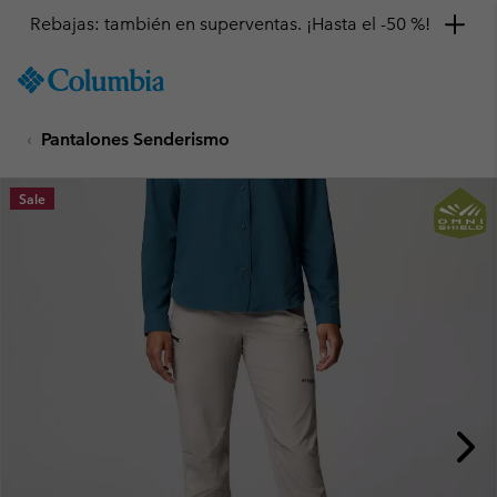
Rebajas: también en superventas. ¡Hasta el -50 %!
SKIP
Columbia
TO
Sportswear
CONTENT
Pantalones Senderismo
SKIP
TO
MAIN
Sale
NAV
SKIP
TO
SEARCH