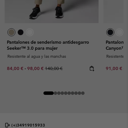
Pantalones de senderismo antidesgarro
Pantalones
Seeker™ 3.0 para mujer
Canyon™ O
Resistente al agua y las manchas
Resistente 
Minimum sale price:
Maximum sale price:
Regular price:
Sale price:
Re
84,00 €
-
98,00 €
140,00 €
91,00 €
13
(+)34919015933