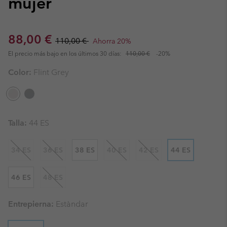
mujer
Sale price:
Regular price:
88,00 €
110,00 €
Ahorra 20%
El precio más bajo en los últimos 30 días:
110,00 €
-20%
Color:
Flint Grey
Talla:
44 ES
34 ES
36 ES
38 ES
40 ES
42 ES
44 ES
46 ES
48 ES
Entrepierna:
Estàndar