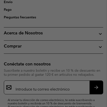
Envío
Pago
Preguntas frecuentes
Acerca de Nosotros
Comprar
Conéctate con nosotros
Suscríbete a nuestro boletín y recibe un 10 % de descuento en
tu primer pedido al gastar 120 € en artículos no rebajados.
Suscripción
de
correo
Suscri
electrónico
Al enviar tu dirección de correo electrónico, te estás suscribiendo a
nuestro boletín y recibirás un 10 % de descuento de bienvenida.
Al enviar tu dirección de correo electrónico, te estás suscribiendo a