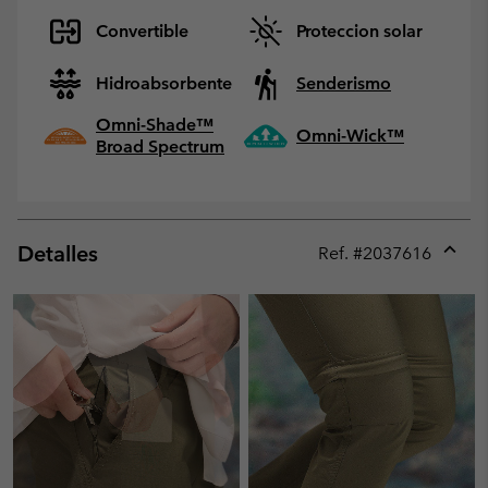
Convertible
Proteccion solar
Hidroabsorbente
Senderismo
Omni-Shade™
Omni-Wick™
Broad Spectrum
Detalles
Ref. #
2037616
Expan
or
collap
sectio