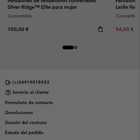
Pantalones de senderismo convertibles
Pantalones
Silver Ridge™ Elite para mujer
Leslie Fal
Convertible
Convertible
Regular price:
Minimum sa
100,00 €
54,00 €
-
(+)34919015933
Servicio al cliente
Formulario de contacto
Devoluciones
Desistir del contrato
Estado del pedido