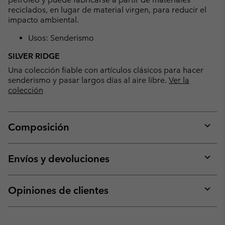
reciclados, en lugar de material virgen, para reducir el
impacto ambiental.
Usos: Senderismo
SILVER RIDGE
Una colección fiable con artículos clásicos para hacer
senderismo y pasar largos días al aire libre.
Ver la
colección
Composición
Expan
or
collap
Envíos y devoluciones
sectio
Expan
or
collap
Opiniones de clientes
sectio
Expan
or
collap