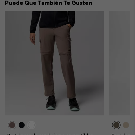
Puede Que También Te Gusten
sectio