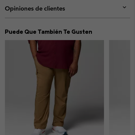
or
collap
Opiniones de clientes
sectio
Expan
or
collap
Puede Que También Te Gusten
sectio