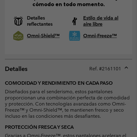
cómodo en todo momento.
Detalles
Estilo de vida al
reflectantes
aire libre
Omni-Shield™
Omni-Freeze™
Detalles
Ref. #
2161101
Expan
or
COMODIDAD Y RENDIMIENTO EN CADA PASO
collap
Diseñados para el senderismo, estos pantalones
sectio
proporcionan una combinación perfecta de comodidad
y protección. Con tecnologías avanzadas como Omni-
Freeze™ y Omni-Shield™, te mantienen fresco y seco
incluso en las condiciones más desafiantes.
PROTECCIÓN FRESCA Y SECA
Gracias a Omni-Freeze™, estos pantalones aceleran el