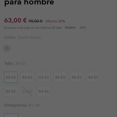
para hombre
Sale price:
Regular price:
63,00 €
90,00 €
Ahorra 30%
El precio más bajo en los últimos 30 días:
90,00 €
-30%
Color:
Stone Green
Talla:
38 ES
38 ES
40 ES
42 ES
44 ES
46 ES
48 ES
50 ES
52 ES
54 ES
Entrepierna:
81 cm