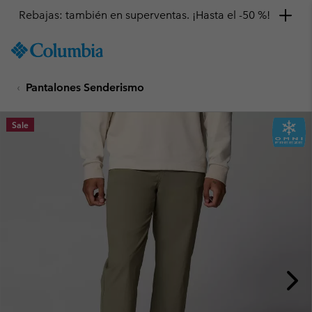
Rebajas: también en superventas. ¡Hasta el -50 %!
SKIP
Columbia
TO
Sportswear
CONTENT
Pantalones Senderismo
SKIP
TO
MAIN
Sale
NAV
SKIP
TO
SEARCH