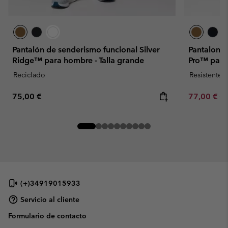
Pantalón de senderismo funcional Silver
Pantalone
Ridge™ para hombre - Talla grande
Pro™ para
Reciclado
Resistente 
Regular price:
Sale price:
Re
75,00 €
77,00 €
11
(+)34919015933
Servicio al cliente
Formulario de contacto