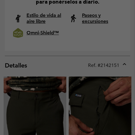
para ponérselos a diario.
Estilo de vida al
Paseos y
aire libre
excursiones
Omni-Shield™
Detalles
Ref. #
2142151
Expan
or
collap
sectio