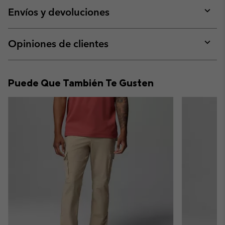
collap
Envíos y devoluciones
sectio
Expan
or
collap
Opiniones de clientes
sectio
Expan
or
collap
Puede Que También Te Gusten
sectio