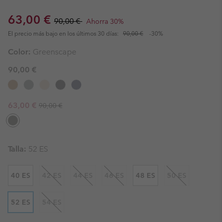
Sale price:
Regular price:
63,00 €
90,00 €
Ahorra 30%
El precio más bajo en los últimos 30 días:
90,00 €
-30%
Color:
Greenscape
90,00 €
Regular price:
Sale price:
63,00 €
90,00 €
Talla:
52 ES
40 ES
42 ES
44 ES
46 ES
48 ES
50 ES
52 ES
54 ES