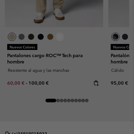
Nuevos Colores
Nuevos Colo
Pantalones cargo ROC™ Tech para
Pantalón s
hombre
hombre
Resistente al agua y las manchas
Cálido
Minimum sale price:
Maximum price:
Regular pr
60,00 €
-
100,00 €
95,00 €
(+)34919015933