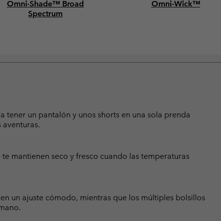
Omni-Shade™ Broad
Omni-Wick™
Spectrum
ra tener un pantalón y unos shorts en una sola prenda
s aventuras.
e te mantienen seco y fresco cuando las temperaturas
cen un ajuste cómodo, mientras que los múltiples bolsillos
 mano.