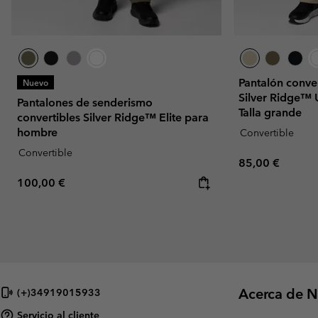
Pantalón conve
Nuevo
Silver Ridge™ U
Pantalones de senderismo
Talla grande
convertibles Silver Ridge™ Elite para
hombre
Convertible
Convertible
Regular price:
85,00 €
Regular price:
100,00 €
Acerca de N
(+)34919015933
Servicio al cliente