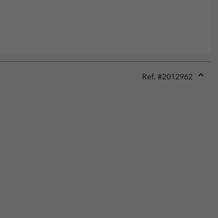
Ref. #
2012962
Expan
or
collap
sectio