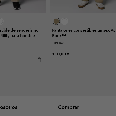
rtible de senderismo
Pantalones convertibles unisex Ac
tility para hombre -
Rock™
Unisex
Regular price:
110,00 €
osotros
Comprar