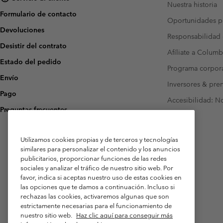
Nuestra historia
Formulario de contacto
Oportunidades pr
Devoluciones
Responsabilidad 
Desistir del contrato
Afíliate a Columb
Estado del pedido
Programa corpora
Envío
Inversores & pre
Pago
Accesibilidad: N
Preguntas frecuentes
Utilizamos cookies propias y de terceros y tecnologías
similares para personalizar el contenido y los anuncios
publicitarios, proporcionar funciones de las redes
sociales y analizar el tráfico de nuestro sitio web. Por
favor, indica si aceptas nuestro uso de estas cookies en
las opciones que te damos a continuación. Incluso si
rechazas las cookies, activaremos algunas que son
estrictamente necesarias para el funcionamiento de
nuestro sitio web.
Haz clic aquí para conseguir más