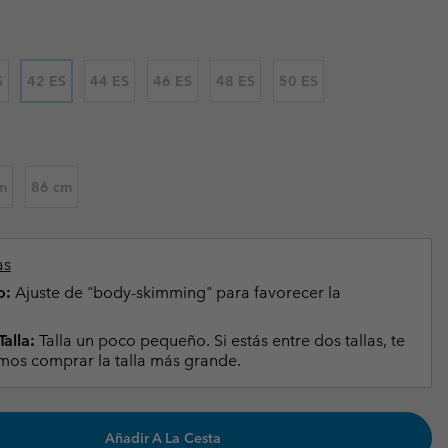
Invierno & de Esquí
Invierno & de Esquí
Guía De Artícolos Impermeables
Guía De Artícolos Impermeables
as grandes
 para mujer
S
42 ES
44 ES
46 ES
48 ES
50 ES
s para hombre
m
86 cm
as
o:
Ajuste de "body-skimming" para favorecer la
alla:
Talla un poco pequeño. Si estás entre dos tallas, te
s comprar la talla más grande.
Añadir A La Cesta